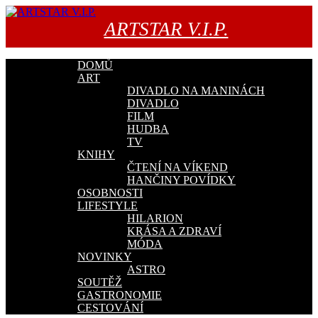
Přejít
k
ARTSTAR V.I.P.
obsahu
webu
DOMŮ
ART
DIVADLO NA MANINÁCH
DIVADLO
FILM
HUDBA
TV
KNIHY
ČTENÍ NA VÍKEND
HANČINY POVÍDKY
OSOBNOSTI
LIFESTYLE
HILARION
KRÁSA A ZDRAVÍ
MÓDA
NOVINKY
ASTRO
SOUTĚŽ
GASTRONOMIE
CESTOVÁNÍ