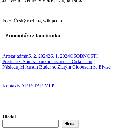
Jan Werich zemřel v Praze 31. října 1980.
Foto: Český rozhlas, wikipedia
Komentáře z facebooku
Autor:
Publikováno:
Rubriky:
Artstar admin
5. 2. 2024
26. 1. 2024
OSOBNOSTI
Navigace
Předchozí
Předchozí
Soutěž: knižní novinka – Cirkus Jung
příspěvek:
Následující
Následující
Austin Butler se Zlatým Globusem za Elvise
pro
příspěvek:
příspěvek
Kontakty ARTSTAR V.I.P.
Hledat
Hledat