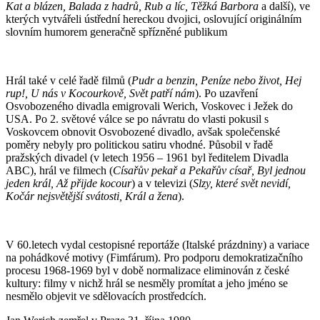
Kat a blázen, Balada z hadrů, Rub a líc, Těžká Barbora
a další), ve
kterých vytvářeli ústřední hereckou dvojici, oslovující originálním
slovním humorem generačně spřízněné publikum
Hrál také v celé řadě filmů (
Pudr
a benzin, Peníze nebo život, Hej
rup!, U nás v Kocourkově, Svět patří nám
). Po uzavření
Osvobozeného divadla emigrovali Werich, Voskovec i Ježek do
USA. Po 2. světové válce se po návratu do vlasti pokusil s
Voskovcem obnovit Osvobozené divadlo, avšak společenské
poměry nebyly pro politickou satiru vhodné. Působil v řadě
pražských divadel (v letech 1956 – 1961 byl ředitelem Divadla
ABC), hrál ve filmech (
Císařův pekař a Pekařův císař, Byl jednou
jeden král, Až přijde kocour
) a v televizi (
Slzy, které svět nevidí,
Kočár nejsvětější svátosti, Král a žena
).
V 60.letech vydal cestopisné reportáže (Italské prázdniny) a variace
na pohádkové motivy (Fimfárum). Pro podporu demokratizačního
procesu 1968-1969 byl v době normalizace eliminován z české
kultury: filmy v nichž hrál se nesměly promítat a jeho jméno se
nesmělo objevit ve sdělovacích prostředcích.