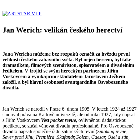
Jan Werich: velikán českého herectví
Jana Wericha můžeme bez rozpaků označit za hvězdu první
velikosti českého zábavního světa. Byl nejen hercem, byl také
dramatikem, filmových scenáristou, spisovatelem a divadelním
ředitelem. V trojici se svým hereckým partnerem Jiřím
Voskovcem a vynikajícím skladatelem Jaroslavem Ježkem
založil, a byl hlavní osobností avantgardního Osvobozeného
divadla.
Jan Werich se narodil v Praze 6. února 1905. V letech 1924 až 1927
studoval práva na Karlově univerzitě, ale od roku 1927, kdy napsal
s Jiřím Voskovcem
Vest pocket revue
, ovlivněnou dadaistickou
poetikou, se začal věnovat divadlu profesionálně. Pro Osvobozené
divadlo napsali společně řadu satirických revuí (
Smoking revue,
Sever proti Jihu, Premiéra ,Skafandr,Golem, Caesar, Osel a stín,