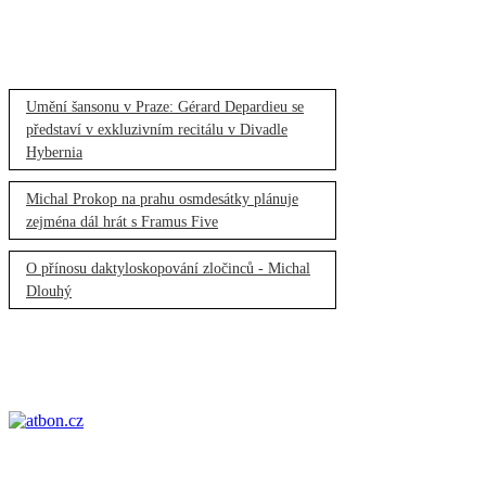
Umění šansonu v Praze: Gérard Depardieu se
představí v exkluzivním recitálu v Divadle
Hybernia
Michal Prokop na prahu osmdesátky plánuje
zejména dál hrát s Framus Five
O přínosu daktyloskopování zločinců - Michal
Dlouhý