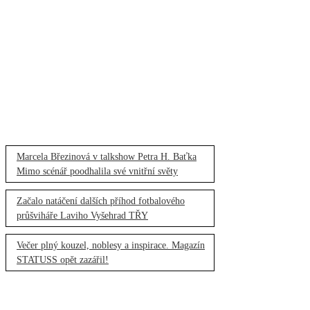
Marcela Březinová v talkshow Petra H. Baťka
Mimo scénář poodhalila své vnitřní světy
Začalo natáčení dalších příhod fotbalového
průšviháře Laviho Vyšehrad TŘY
Večer plný kouzel, noblesy a inspirace. Magazín
STATUSS opět zazářil!