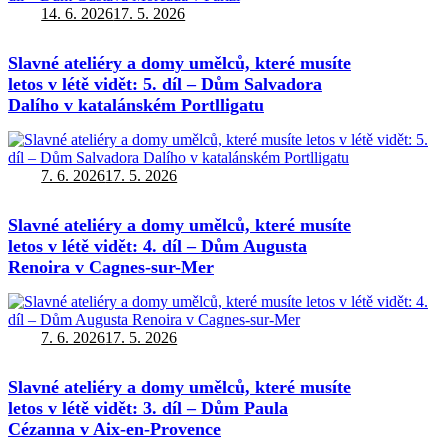
Autor:
Publikováno:
14. 6. 2026
17. 5. 2026
Slavné ateliéry a domy umělců, které musíte
letos v létě vidět: 5. díl – Dům Salvadora
Dalího v katalánském Portlligatu
Autor:
Publikováno:
7. 6. 2026
17. 5. 2026
Slavné ateliéry a domy umělců, které musíte
letos v létě vidět: 4. díl – Dům Augusta
Renoira v Cagnes-sur-Mer
Autor:
Publikováno:
7. 6. 2026
17. 5. 2026
Slavné ateliéry a domy umělců, které musíte
letos v létě vidět: 3. díl – Dům Paula
Cézanna v Aix-en-Provence