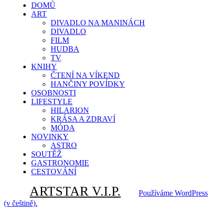
DOMŮ
ART
DIVADLO NA MANINÁCH
DIVADLO
FILM
HUDBA
TV
KNIHY
ČTENÍ NA VÍKEND
HANČINY POVÍDKY
OSOBNOSTI
LIFESTYLE
HILARION
KRÁSA A ZDRAVÍ
MÓDA
NOVINKY
ASTRO
SOUTĚŽ
GASTRONOMIE
CESTOVÁNÍ
ARTSTAR V.I.P.
Používáme WordPress
(v češtině).