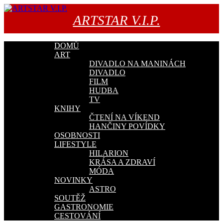
Přejít
k
ARTSTAR V.I.P.
obsahu
webu
DOMŮ
ART
DIVADLO NA MANINÁCH
DIVADLO
FILM
HUDBA
TV
KNIHY
ČTENÍ NA VÍKEND
HANČINY POVÍDKY
OSOBNOSTI
LIFESTYLE
HILARION
KRÁSA A ZDRAVÍ
MÓDA
NOVINKY
ASTRO
SOUTĚŽ
GASTRONOMIE
CESTOVÁNÍ