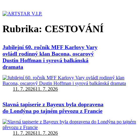
Rubrika:
CESTOVÁNÍ
Jubilejní 60. ročník MFF Karlovy Vary
ovládl rodinný klan Bacona, oscarový
Dustin Hoffman i syrová balkánská
dramata
Autor:
Publikováno:
11. 7. 2026
11. 7. 2026
Slavná tapiserie z Bayeux byla dopravena
do Londýna po tajném převozu z Francie
Autor:
Publikováno:
11. 7. 2026
11. 7. 2026