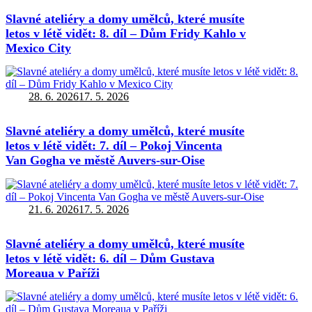
Slavné ateliéry a domy umělců, které musíte
letos v létě vidět: 8. díl – Dům Fridy Kahlo v
Mexico City
Autor:
Publikováno:
28. 6. 2026
17. 5. 2026
Slavné ateliéry a domy umělců, které musíte
letos v létě vidět: 7. díl – Pokoj Vincenta
Van Gogha ve městě Auvers-sur-Oise
Autor:
Publikováno:
21. 6. 2026
17. 5. 2026
Slavné ateliéry a domy umělců, které musíte
letos v létě vidět: 6. díl – Dům Gustava
Moreaua v Paříži