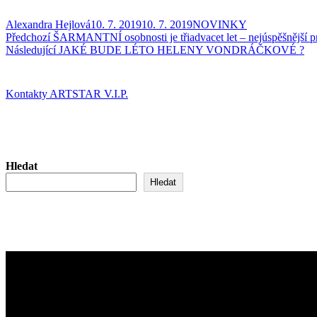
Autor:
Publikováno:
Rubriky:
Alexandra Hejlová
10. 7. 2019
10. 7. 2019
NOVINKY
Navigace
Předchozí
Předchozí
ŠARMANTNÍ osobnosti je třiadvacet let – nejúspěšnější p
příspěvek:
Následující
Následující
JAKÉ BUDE LÉTO HELENY VONDRÁČKOVÉ ?
pro
příspěvek:
příspěvek
Kontakty ARTSTAR V.I.P.
Hledat
Hledat