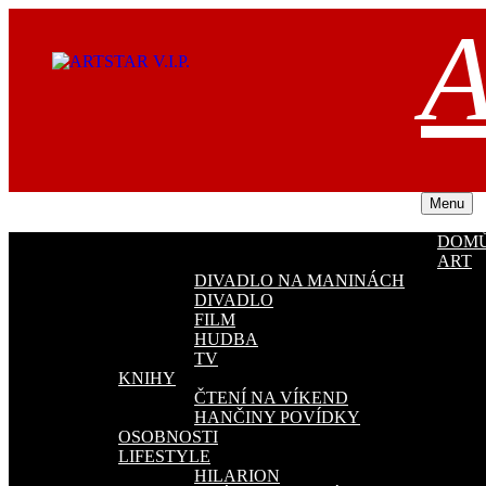
Přejít
A
k
obsahu
webu
Menu
DOM
ART
DIVADLO NA MANINÁCH
DIVADLO
FILM
HUDBA
TV
KNIHY
ČTENÍ NA VÍKEND
HANČINY POVÍDKY
OSOBNOSTI
LIFESTYLE
HILARION