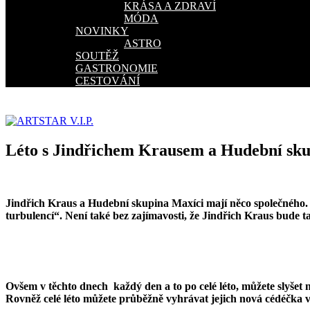
KRÁSA A ZDRAVÍ
MÓDA
NOVINKY
ASTRO
SOUTĚŽ
GASTRONOMIE
CESTOVÁNÍ
Léto s Jindřichem Krausem a Hudební sku
Jindřich Kraus a Hudební skupina Maxíci mají něco společného
turbulencí“. Není také bez zajímavosti, že Jindřich Kraus bude 
Ovšem v těchto dnech každý den a to po celé léto, můžete slyše
Rovněž celé léto můžete průběžně vyhrávat jejich nová cédéčka v