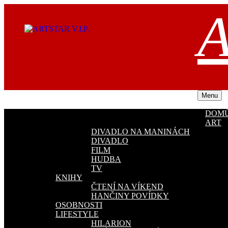
Přejít
A
k
obsahu
webu
Menu
DOM
ART
DIVADLO NA MANINÁCH
DIVADLO
FILM
HUDBA
TV
KNIHY
ČTENÍ NA VÍKEND
HANČINY POVÍDKY
OSOBNOSTI
LIFESTYLE
HILARION