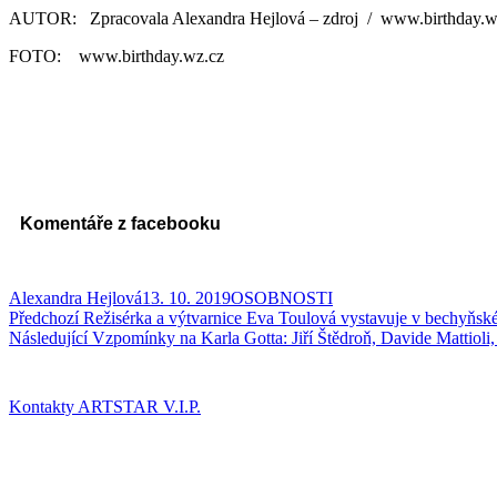
AUTOR: Zpracovala Alexandra Hejlová – zdroj / www.birthday.w
FOTO: www.birthday.wz.cz
Komentáře z facebooku
Autor:
Publikováno:
Rubriky:
Alexandra Hejlová
13. 10. 2019
OSOBNOSTI
Navigace
Předchozí
Předchozí
Režisérka a výtvarnice Eva Toulová vystavuje v bechyňské 
příspěvek:
Následující
Následující
Vzpomínky na Karla Gotta: Jiří Štědroň, Davide Mattioli,
pro
příspěvek:
příspěvek
Kontakty ARTSTAR V.I.P.