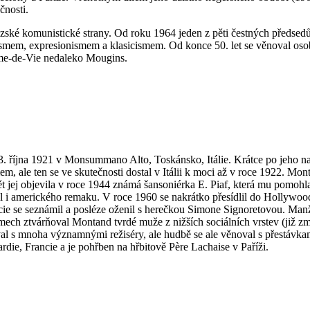
čnosti.
ké komunistické strany. Od roku 1964 jeden z pěti čestných předsedů 
lismem, expresionismem a klasicismem. Od konce 50. let se věnoval os
Dame-de-Vie nedaleko Mougins.
 října 1921 v Monsummano Alto, Toskánsko, Itálie. Krátce po jeho naroz
em, ale ten se ve skutečnosti dostal v Itálii k moci až v roce 1922. Mon
ět jej objevila v roce 1944 známá šansoniérka E. Piaf, která mu pomohl
al i amerického remaku. V roce 1960 se nakrátko přesídlil do Hollywoo
ie se seznámil a posléze oženil s herečkou Simone Signoretovou. Manžel
lmech ztvárňoval Montand tvrdé muže z nižších sociálních vrstev (již 
val s mnoha významnými režiséry, ale hudbě se ale věnoval s přestávkami
rdie, Francie a je pohřben na hřbitově Père Lachaise v Paříži.