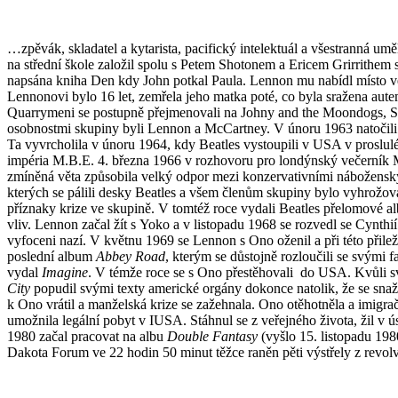
…zpěvák, skladatel a kytarista, pacifický intelektuál a všestranná umě
na střední škole založil spolu s Petem Shotonem a Ericem Grirrithe
napsána kniha Den kdy John potkal Paula. Lennon mu nabídl místo v
Lennonovi bylo 16 let, zemřela jeho matka poté, co byla sražena autem,
Quarrymeni se postupně přejmenovali na Johny and the Moondogs, Silv
osobnostmi skupiny byli Lennon a McCartney. V únoru 1963 natočili
Ta vyvrcholila v únoru 1964, kdy Beatles vystoupili v USA v proslul
impéria M.B.E. 4. března 1966 v rozhovoru pro londýnský večerník Ma
zmíněná věta způsobila velký odpor mezi konzervativními nábožensk
kterých se pálili desky Beatles a všem členům skupiny bylo vyhrožov
příznaky krize ve skupině. V tomtéž roce vydali Beatles přelomové 
vliv. Lennon začal žít s Yoko a v listopadu 1968 se rozvedl se Cynth
vyfoceni nazí. V květnu 1969 se Lennon s Ono oženil a při této přilež
poslední album
Abbey Road
, kterým se důstojně rozloučili se svými 
vydal
Imagine
. V témže roce se s Ono přestěhovali do USA. Kvůli
City
popudil svými texty americké orgány dokonce natolik, že se snaž
k Ono vrátil a manželská krize se zažehnala. Ono otěhotněla a imigra
umožnila legální pobyt v IUSA. Stáhnul se z veřejného života, žil v ú
1980 začal pracovat na albu
Double Fantasy
(vyšlo 15. listopadu 1980
Dakota Forum ve 22 hodin 50 minut těžce raněn pěti výstřely z revol