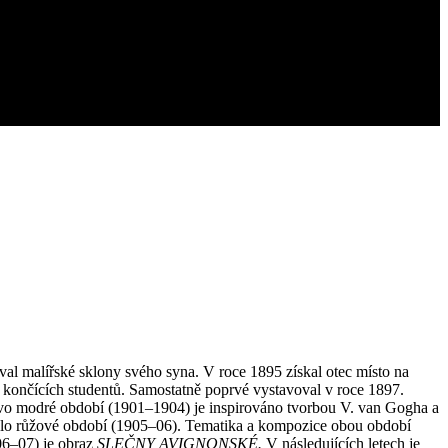
oval malířské sklony svého syna. V roce 1895 získal otec místo na
 končících studentů. Samostatně poprvé vystavoval v roce 1897.
ovo modré období (1901–1904) je inspirováno tvorbou V. van Gogha a
ovalo růžové období (1905–06). Tematika a kompozice obou období
06–07) je obraz
SLEČNY AVIGNONSKÉ.
V následujících letech je