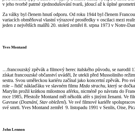
v jeho tvorbě patrné zjednodušování tvarů, jdoucí až k úplné geometri
Za války byl členem hnutí odporu. Od roku 1944 byl členem Francouzs
variacích obměňoval vlastní výrazové prostředky v oscilaci mezi rea
jeden z největších malířů 20. století zemřel 8. srpna 1973 v Notre-
Yves Montand
…francouzský zpěvák a filmový herec italského původu, se narodil 13.
získat francouzské občanství uváděl, že utekli před Mussoliniho režim
sestra. Svou uměleckou kariéru začínal jako koncertní zpěvák. Pro sv
role – řidič náklaďáku ve slavném filmu
Mzda strachu
, který se dočk
Marylin prožil krátkou milostnou aférku, nicméně po návratu do Franc
roce 1985, Přestože Montand měl několik afér s jinými ženami. Ve fi
Gavrase (
Doznání, Stav obležení
). Ve své filmové kariéře spolupraco
své smrti. Yves Montand zemřel 9. listopadu 1991 v Senlis, Oise, Pica
John Lennon