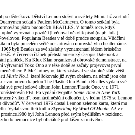
l po dědečkovi. Dětství Lennon strávil u své tety Mimi. Již za studií
ě Quarrymen setkal s Paulem McCartneym. O tomto setkání byla
o zformováno jádro budoucích BEATLES. V tomtéž roce, když
úplně vyrovnat a později jí věnoval několik písní (např. Julia).
Povelovou. Popularita Beatles v té době prudce stoupala. Vůdčími
ikem byla po celém světě odstartována obrovská vlna beatlemánie.
ce 1965 byli Beatles za své zásluhy vyznamenání řádem britského
Ježíš. V červenci článek přetiskl americký časopis Datebook a
ání písniček, Ku Klux Klan organizoval obrovské demonstrace, na
í výtvarnicí Yoko Ono a v téže době se začaly projevovat první
íceméně dílem P. McCartneyho, který získával ve skupině stále větší
hed Music No.1
, které šokovalo již svým obalem, na němž jsou oba
 se svou novou kapelou The Plastic Ono Band a Beatles vydalo své
ydal své první sólové album John Lennon/Plastic Ono, v r. 1971
ronásledován FBI. Po vydání dvojalba
Some Time In New York
„ztracený víkend“, osmnáctiměsíční odloučení, v lednu 1975 se Lennon
ích důvodů“. V červenci 1976 dostal Lennon zelenou kartu, která mu
diu. Vydal svou třetí knihu
Skywriting By Word Of Mouth
. Až v r.
8. prosince1980 byl John Lennon před svým bydlištěm v rezidenci
ezdu do nemocnice byl oficiálně prohlášen za mrtvého.