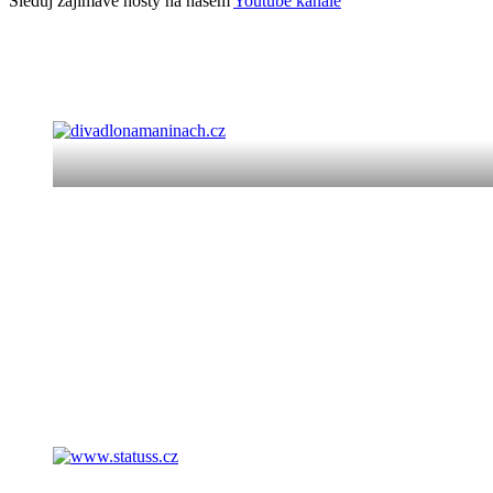
Sleduj zajímavé hosty na našem
Youtube kanále