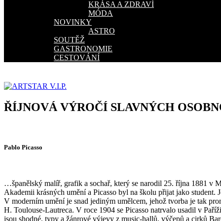
KRÁSA A ZDRAVÍ
MÓDA
NOVINKY
ASTRO
SOUTĚŽ
GASTRONOMIE
CESTOVÁNÍ
ŘÍJNOVÁ VÝROČÍ SLAVNÝCH OSOBN
Pablo Picasso
…španělský malíř, grafik a sochař, který se narodil 25. října 1881 v
Akademii krásných umění a Picasso byl na školu přijat jako student.
V moderním umění je snad jediným umělcem, jehož tvorba je tak pro
H. Toulouse-Lautreca. V roce 1904 se Picasso natrvalo usadil v Pař
jsou shodné, typy a žánrové výjevy z music-hallů, výčepů a cirků Ba