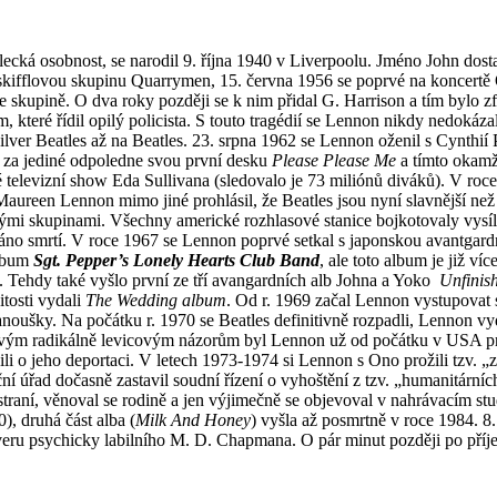
lecká osobnost, se narodil 9. října 1940 v Liverpoolu. Jméno John dosta
m skifflovou skupinu Quarrymen, 15. června 1956 se poprvé na koncert
e skupině. O dva roky později se k nim přidal G. Harrison a tím byl
 které řídil opilý policista. S touto tragédií se Lennon nikdy nedokázal 
er Beatles až na Beatles. 23. srpna 1962 se Lennon oženil s Cynthií 
 za jediné odpoledne svou první desku
Please Please Me
a tímto okamž
é televizní show Eda Sullivana (sledovalo je 73 miliónů diváků). V ro
ureen Lennon mimo jiné prohlásil, že Beatles jsou nyní slavnější než 
ými skupinami. Všechny americké rozhlasové stanice bojkotovaly vysíl
áno smrtí. V roce 1967 se Lennon poprvé setkal s japonskou avantgardn
album
Sgt. Pepper’s Lonely Hearts Club Band
, ale toto album je již v
ií. Tehdy také vyšlo první ze tří avangardních alb Johna a Yoko
Unfinis
itosti vydali
The Wedding album
. Od r. 1969 začal Lennon vystupovat
fanoušky. Na počátku r. 1970 se Beatles definitivně rozpadli, Lennon v
 svým radikálně levicovým názorům byl Lennon už od počátku v USA p
ili o jeho deportaci. V letech 1973-1974 si Lennon s Ono prožili tzv. 
ční úřad dočasně zastavil soudní řízení o vyhoštění z tzv. „humanitárn
straní, věnoval se rodině a jen výjimečně se objevoval v nahrávacím stu
), druhá část alba (
Milk And Honey
) vyšla až posmrtně v roce 1984. 
veru psychicky labilního M. D. Chapmana. O pár minut později po příj