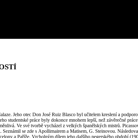
OSTÍ
 Malaze. Jeho otec Don José Ruiz Blasco byl učitelem kreslení a podpor
 Jeho studentské práce byly dokonce mnohem lepší, než závěrečné práce
měnlivá. Ve své tvorbě vycházel z velkých španělských mistrů. Picass
íži. Seznámil se zde s Apollirnairem a Matisem, G. Steinovou. Násled
rcelony a Paříže. Vrcholným dílem jeho dalšího negerského období (19