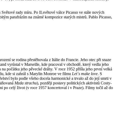
Světové rady míru. Po II.světové válce Picasso ve stále nových
obitým parafrázím na známé kompozice starých mistrů. Pablo Picasso,
ení se rodina přestěhovala z Itálie do Francie. Jeho otec při snaze
tand vyrůstal v Marseille, kde pracoval v obchodě, který vedla jeho
a na počátku jeho pěvecké dráhy. V roce 1952 přišla jeho první velká
du, kde si zahrál s Marylin Monroe ve filmu
Let´s make love
. S
ství bylo podle všeho docela harmonické a trvalo až do její smrti v
zmiňovaná
Mzda strachu
), později postavy politických aktivistů Costy-
 po celý život (v roce 1957 koncertoval i v Praze). Filmy točil až do