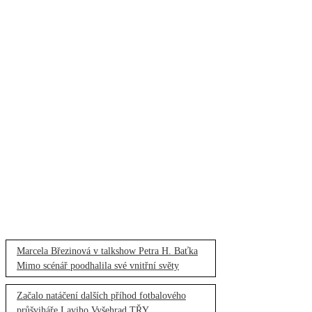
Marcela Březinová v talkshow Petra H. Baťka
Mimo scénář poodhalila své vnitřní světy
Začalo natáčení dalších příhod fotbalového
průšviháře Laviho Vyšehrad TŘY