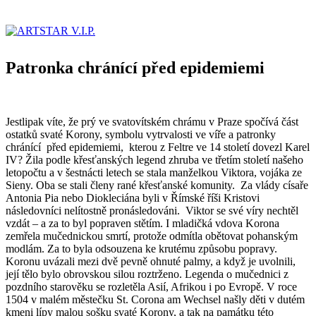
Patronka chránící před epidemiemi
Jestlipak víte, že prý ve svatovítském chrámu v Praze spočívá část
ostatků svaté Korony, symbolu vytrvalosti ve víře a patronky
chránící před epidemiemi, kterou z Feltre ve 14 století dovezl Karel
IV? Žila podle křesťanských legend zhruba ve třetím století našeho
letopočtu a v šestnácti letech se stala manželkou Viktora, vojáka ze
Sieny. Oba se stali členy rané křesťanské komunity. Za vlády císaře
Antonia Pia nebo Diokleciána byli v Římské říši Kristovi
následovníci nelítostně pronásledováni. Viktor se své víry nechtěl
vzdát – a za to byl popraven stětím. I mladičká vdova Korona
zemřela mučednickou smrtí, protože odmítla obětovat pohanským
modlám. Za to byla odsouzena ke krutému způsobu popravy.
Koronu uvázali mezi dvě pevně ohnuté palmy, a když je uvolnili,
její tělo bylo obrovskou silou roztrženo. Legenda o mučednici z
pozdního starověku se rozletěla Asií, Afrikou i po Evropě. V roce
1504 v malém městečku St. Corona am Wechsel našly děti v dutém
kmeni lípy malou sošku svaté Korony, a tak na památku této