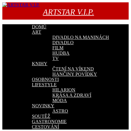
Přejít
k
ARTSTAR V.I.P.
obsahu
webu
DOMŮ
ART
DIVADLO NA MANINÁCH
DIVADLO
FILM
HUDBA
TV
KNIHY
ČTENÍ NA VÍKEND
HANČINY POVÍDKY
OSOBNOSTI
LIFESTYLE
HILARION
KRÁSA A ZDRAVÍ
MÓDA
NOVINKY
ASTRO
SOUTĚŽ
GASTRONOMIE
CESTOVÁNÍ