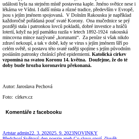
události byla na stejném místě postavena kaple. Jméno světice nese i
lékárna ve Vídni. I další místa a různé tradice, především v Evropě,
jsou s jejím jménem spojovaná. V Dolním Rakousku je například
každoročně pořádaná pouť svaté Korony. Ona mučednice se prý
později stala i patronkou lovců pokladů, dobré investice a hráčů
loterií, když na její památku razila v letech 1892-1924 rakouská
mincovna mince nazývané „korunami“. Za peníze si však nikdo
zdraví nekoupí, a tak v době, kdy se virus s jejím jménem šíří po
celém světě, si postavu této svaté raději spojíme s jejím původním
posláním patronky chránící před epidemiemi.
Katolická církev
vzpomíná na svatou Koronu 14. května. Doufejme, že do té
doby bude hrozba koronaviru překonaná.
Autor: Jaroslava Pechová
Foto: církev.cz
Komentáře z facebooku
Autor:
Publikováno:
Rubriky:
Artstar admin
22. 3. 2020
25. 9. 2023
NOVINKY
Předchozí
Předchozí
Světový den poezie aneb Co slovo spojí, člověk