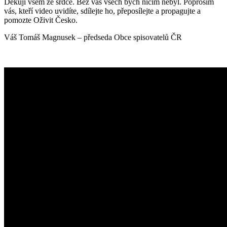
Děkuji všem ze srdce. Bez vás všech bych ničím nebyl. Poprosím
vás, kteří video uvidíte, sdílejte ho, přeposílejte a propagujte a
pomozte Oživit Česko.
Váš Tomáš Magnusek – předseda Obce spisovatelů ČR