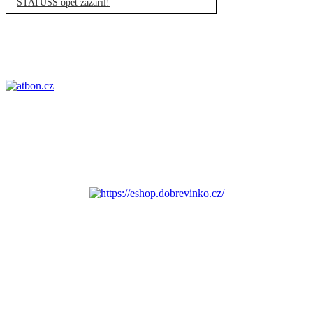
STATUSS opět zazářil!