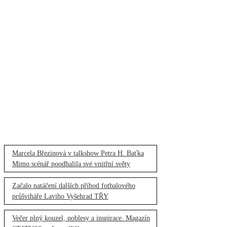
Marcela Březinová v talkshow Petra H. Baťka
Mimo scénář poodhalila své vnitřní světy
Začalo natáčení dalších příhod fotbalového
průšviháře Laviho Vyšehrad TŘY
Večer plný kouzel, noblesy a inspirace. Magazín