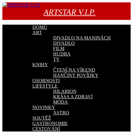
Přejít
k
ARTSTAR V.I.P.
obsahu
webu
DOMŮ
ART
DIVADLO NA MANINÁCH
DIVADLO
FILM
HUDBA
TV
KNIHY
ČTENÍ NA VÍKEND
HANČINY POVÍDKY
OSOBNOSTI
LIFESTYLE
HILARION
KRÁSA A ZDRAVÍ
MÓDA
NOVINKY
ASTRO
SOUTĚŽ
GASTRONOMIE
CESTOVÁNÍ