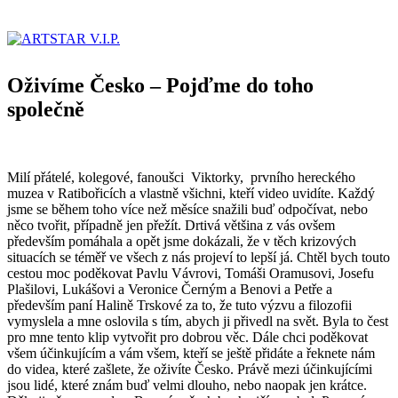
Oživíme Česko – Pojďme do toho
společně
Milí přátelé, kolegové, fanoušci Viktorky, prvního hereckého
muzea v Ratibořicích a vlastně všichni, kteří video uvidíte. Každý
jsme se během toho více než měsíce snažili buď odpočívat, nebo
něco tvořit, případně jen přežít. Drtivá většina z vás ovšem
především pomáhala a opět jsme dokázali, že v těch krizových
situacích se téměř ve všech z nás projeví to lepší já. Chtěl bych touto
cestou moc poděkovat Pavlu Vávrovi, Tomáši Oramusovi, Josefu
Plašilovi, Lukášovi a Veronice Černým a Benovi a Petře a
především paní Halině Trskové za to, že tuto výzvu a filozofii
vymyslela a mne oslovila s tím, abych ji přivedl na svět. Byla to čest
pro mne tento klip vytvořit pro dobrou věc. Dále chci poděkovat
všem účinkujícím a vám všem, kteří se ještě přidáte a řeknete nám
do videa, které zašlete, že oživíte Česko. Právě mezi účinkujícími
jsou lidé, které znám buď velmi dlouho, nebo naopak jen krátce.