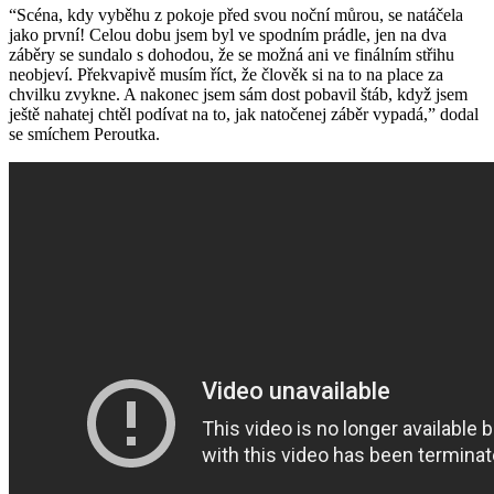
“Scéna, kdy vyběhu z pokoje před svou noční můrou, se natáčela
jako první! Celou dobu jsem byl ve spodním prádle, jen na dva
záběry se sundalo s dohodou, že se možná ani ve finálním střihu
neobjeví. Překvapivě musím říct, že člověk si na to na place za
chvilku zvykne. A nakonec jsem sám dost pobavil štáb, když jsem
ještě nahatej chtěl podívat na to, jak natočenej záběr vypadá,” dodal
se smíchem Peroutka.