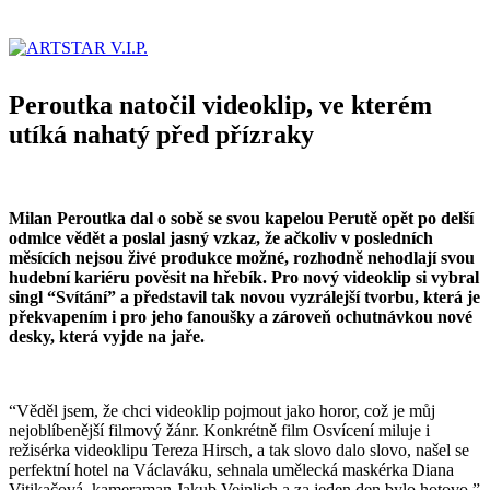
Peroutka natočil videoklip, ve kterém
utíká nahatý před přízraky
Milan Peroutka dal o sobě se svou kapelou Perutě opět po delší
odmlce vědět a poslal jasný vzkaz, že ačkoliv v posledních
měsících nejsou živé produkce možné, rozhodně nehodlají svou
hudební kariéru pověsit na hřebík. Pro nový videoklip si vybral
singl “Svítání” a představil tak novou vyzrálejší tvorbu, která je
překvapením i pro jeho fanoušky a zároveň ochutnávkou nové
desky, která vyjde na jaře.
“Věděl jsem, že chci videoklip pojmout jako horor, což je můj
nejoblíbenější filmový žánr. Konkrétně film Osvícení miluje i
režisérka videoklipu Tereza Hirsch, a tak slovo dalo slovo, našel se
perfektní hotel na Václaváku, sehnala umělecká maskérka Diana
Vitikačová, kameraman Jakub Veinlich a za jeden den bylo hotovo,”