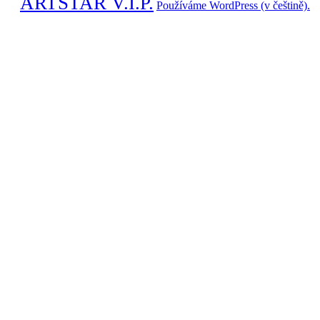
ARTSTAR V.I.P.
Používáme WordPress (v češtině).