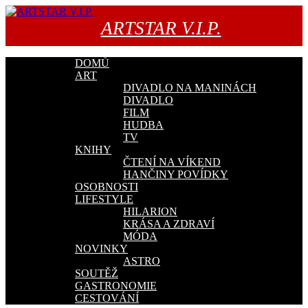
Přejít
k
ARTSTAR V.I.P.
obsahu
webu
DOMŮ
ART
DIVADLO NA MANINÁCH
DIVADLO
FILM
HUDBA
TV
KNIHY
ČTENÍ NA VÍKEND
HANČINY POVÍDKY
OSOBNOSTI
LIFESTYLE
HILARION
KRÁSA A ZDRAVÍ
MÓDA
NOVINKY
ASTRO
SOUTĚŽ
GASTRONOMIE
CESTOVÁNÍ