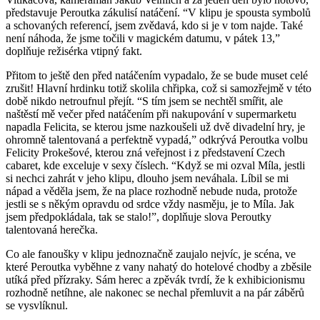
představuje Peroutka zákulisí natáčení. “V klipu je spousta symbolů
a schovaných referencí, jsem zvědavá, kdo si je v tom najde. Také
není náhoda, že jsme točili v magickém datumu, v pátek 13,”
doplňuje režisérka vtipný fakt.
Přitom to ještě den před natáčením vypadalo, že se bude muset celé
zrušit! Hlavní hrdinku totiž skolila chřipka, což si samozřejmě v této
době nikdo netroufnul přejít. “S tím jsem se nechtěl smířit, ale
naštěstí mě večer před natáčením při nakupování v supermarketu
napadla Felicita, se kterou jsme nazkoušeli už dvě divadelní hry, je
ohromně talentovaná a perfektně vypadá,” odkrývá Peroutka volbu
Felicity Prokešové, kterou zná veřejnost i z představení Czech
cabaret, kde exceluje v sexy číslech. “Když se mi ozval Míla, jestli
si nechci zahrát v jeho klipu, dlouho jsem neváhala. Líbil se mi
nápad a věděla jsem, že na place rozhodně nebude nuda, protože
jestli se s někým opravdu od srdce vždy nasměju, je to Míla. Jak
jsem předpokládala, tak se stalo!”, doplňuje slova Peroutky
talentovaná herečka.
Co ale fanoušky v klipu jednoznačně zaujalo nejvíc, je scéna, ve
které Peroutka vyběhne z vany nahatý do hotelové chodby a zběsile
utíká před přízraky. Sám herec a zpěvák tvrdí, že k exhibicionismu
rozhodně netíhne, ale nakonec se nechal přemluvit a na pár záběrů
se vysvlíknul.