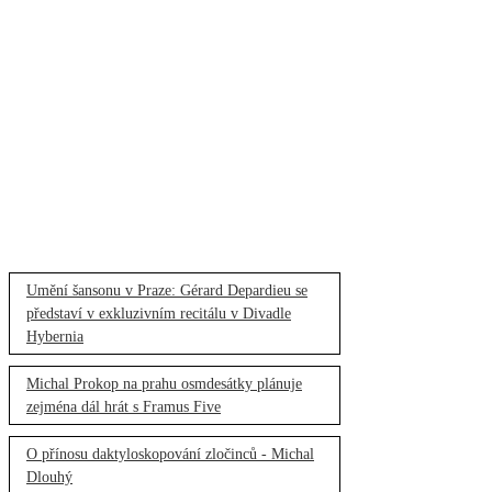
Umění šansonu v Praze: Gérard Depardieu se
představí v exkluzivním recitálu v Divadle
Hybernia
Michal Prokop na prahu osmdesátky plánuje
zejména dál hrát s Framus Five
O přínosu daktyloskopování zločinců - Michal
Dlouhý