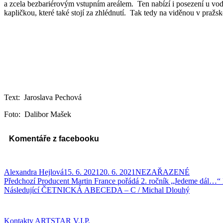
a zcela bezbariérovým vstupním areálem. Ten nabízí i posezení u vodn
kapličkou, které také stojí za zhlédnutí. Tak tedy na viděnou v pražsk
Text: Jaroslava Pechová
Foto: Dalibor Mašek
Komentáře z facebooku
Autor:
Publikováno:
Rubriky:
Alexandra Hejlová
15. 6. 2021
20. 6. 2021
NEZAŘAZENÉ
Navigace
Předchozí
Předchozí
Producent Martin France pořádá 2. ročník „Jedeme dál…“
příspěvek:
Následující
Následující
ČETNICKÁ ABECEDA – C / Michal Dlouhý
pro
příspěvek:
příspěvek
Kontakty ARTSTAR V.I.P.