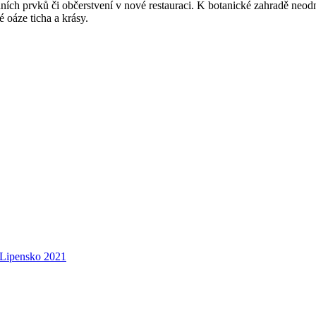
ích prvků či občerstvení v nové restauraci. K botanické zahradě neodmy
é oáze ticha a krásy.
 Lipensko 2021