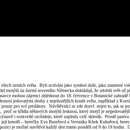
e všech zemích světa. Byli uctíváni jako symbol duše, jako znamení vzkř
ídel motýlů na území severního Německa dokládají, že zdobili svět už př
savce mohou zájemci zhlédnout do 18. července v Botanické zahradě hl
onosí jedovatými druhy z nejrůznějších koutů světa, například z Korsiky
tí pouze pro své predátory. Návštěvníci se zde dozví nejen to, jak se j
, proč se křídla některých motýlů lesknou, který motýl je nejjedovatější
ýstavě i rozkvetlé orchideje, které zaplnily celý skleník. Prostě past
avy její kmotři – herečky Eva Burešová a Veronika Khek Kubařová, here
pozici je možné navštívit každý den mimo pondělí od 9 do 19 hodin. 