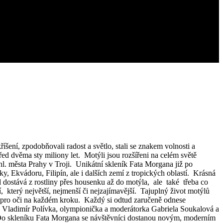
íšení, zpodobňovali radost a světlo, stali se znakem volnosti a
ed dvěma sty miliony let. Motýli jsou rozšířeni na celém světě
. města Prahy v Troji. Unikátní skleník Fata Morgana již po
, Ekvádoru, Filipín, ale i dalších zemí z tropických oblastí. Krásná
ed dostává z rostliny přes housenku až do motýla, ale také třeba co
, který největší, nejmenší či nejzajímavější. Tajuplný život motýlů
va pro oči na každém kroku. Každý si odtud zaručeně odnese
c Vladimír Polívka, olympionička a moderátorka Gabriela Soukalová a
Do skleníku Fata Morgana se návštěvníci dostanou novým, moderním