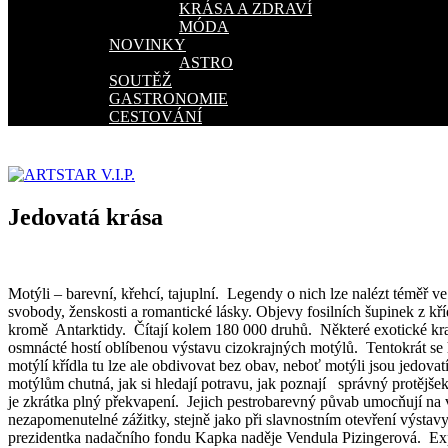
KRÁSA A ZDRAVÍ
MÓDA
NOVINKY
ASTRO
SOUTĚŽ
GASTRONOMIE
CESTOVÁNÍ
Jedovatá krása
Motýli – barevní, křehcí, tajuplní. Legendy o nich lze nalézt téměř v
svobody, ženskosti a romantické lásky. Objevy fosilních šupinek z kř
kromě Antarktidy. Čítají kolem 180 000 druhů. Některé exotické kra
osmnácté hostí oblíbenou výstavu cizokrajných motýlů. Tentokrát se h
motýlí křídla tu lze ale obdivovat bez obav, neboť motýli jsou jedova
motýlům chutná, jak si hledají potravu, jak poznají správný protějšek
je zkrátka plný překvapení. Jejich pestrobarevný půvab umocňují na v
nezapomenutelné zážitky, stejně jako při slavnostním otevření výst
prezidentka nadačního fondu Kapka naděje Vendula Pizingerová. Ex