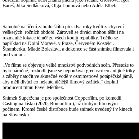
Bareš, Jitka Sedláčková, Olga Lounová nebo Adéla Elbel.
Samotné natáčení zabralo štábu přes dva roky kvůli zachycení
veškerých ročních období. Zároveň se diváci mohou těšit i na
rozmanité lokace téměř ze všech koutů republiky. Točilo se
například na Dolní Moravě, v Praze, Červeném Kostelci,
Štramberku, Mladé Boleslavi, a dokonce se část snímku filmovala i
pod vodou.
„Ve filmu se objevuje velké množství podvodních scén. Přestože to
bylo náročné, rozhodli jsme se nepoužívat greenscreen ani jiné triky
a záběry natočit ve skutečné vodě v osmimetrové potápěčské jámě,
aby měli diváci co nejautentičtější filmový zážitek.“ doplnil
producent filmu Pavel Mědílek.
Snímek Superžena je pro společnost Copperfilm, po komedii
Casting na lásku (2020, Bontonfilm), už druhým filmovým
počinem. Kromě české distribuce bude snímek uvedený i v kinech
na Slovensku.