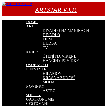
Přejít
k
ARTSTAR V.I.P.
obsahu
webu
DOMŮ
ART
DIVADLO NA MANINÁCH
DIVADLO
FILM
HUDBA
TV
KNIHY
ČTENÍ NA VÍKEND
HANČINY POVÍDKY
OSOBNOSTI
LIFESTYLE
HILARION
KRÁSA A ZDRAVÍ
MÓDA
NOVINKY
ASTRO
SOUTĚŽ
GASTRONOMIE
CESTOVÁNÍ