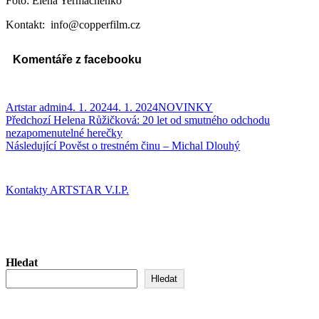
Foto: Elena Yermachenko
Kontakt: info@copperfilm.cz
Komentáře z facebooku
Autor:
Publikováno:
Rubriky:
Artstar admin
4. 1. 2024
4. 1. 2024
NOVINKY
Navigace
Předchozí
Předchozí
Helena Růžičková: 20 let od smutného odchodu
příspěvek:
nezapomenutelné herečky
pro
Následující
Následující
Pověst o trestném činu – Michal Dlouhý
příspěvek
příspěvek:
Kontakty ARTSTAR V.I.P.
Hledat
Hledat