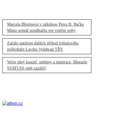
Marcela Březinová v talkshow Petra H. Baťka
Mimo scénář poodhalila své vnitřní světy
Začalo natáčení dalších příhod fotbalového
průšviháře Laviho Vyšehrad TŘY
Večer plný kouzel, noblesy a inspirace. Magazín
STATUSS opět zazářil!