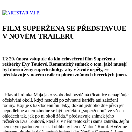
FILM SUPERŽENA SE PŘEDSTAVUJE
V NOVÉM TRAILERU
Už 29. února vstupuje do kin celovečerní film Superžena
režisérky Evy Toulové. Romantický snímek o tom, jaké musejí
být dnešní ženy superhrdinky, aby v životě uspěly, se
představuje v novém traileru plném známých hereckých jmen.
„Hlavní hrdinka Maja jako svobodná bezdětná třicátnice nenaplňuje
očekávání okolí, když netouží po závratné kariéře ani založení
rodiny. Bojuje s každodenními tlaky, dokud jednoho dne přeci jen
nepodlehne a nerozhodne se být perfektní „superženou“ ve všech
ohledech tak, jak po ní okolí žádá.“ představuje snímek jeho
režisérka Eva Toulová, která si v něm tentokrát i sama zahrála. Jejím
hereckým partnerem se stal oblíbený herec Matouš Ruml. Hvězdné
obsazení doplnila další známá jména jako Natálie Grossová, Igor