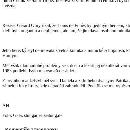
filmu Četník ze Saint Tropez doslova zazářil. Filmů o četníkovi byl
hvězda.
Režisér Gérard Oury říkal, že Louis de Funès byl jediným hercem, kter
kteří byli arogantní a nepříjemní, ale tím, že jim dával osobitou mimiku,
Jeho herecký styl definovala živelná komika a mimické schopnosti, k
Hardym.
Měl však dlouhodobé problémy se srdcem a lékaři jej několikrát varoval
1983 podlehl. Bylo mu osmašedesát let.
Z prvního manželství měl syna Daniela a z druhého dva syny Patrika 
zámek u řeky Loiry, kde nejraději zahradničil. Podařilo se mu vypěs
AH
Foto: Gala, stuttgarter-zeitung.de
Komentáře z facebooku