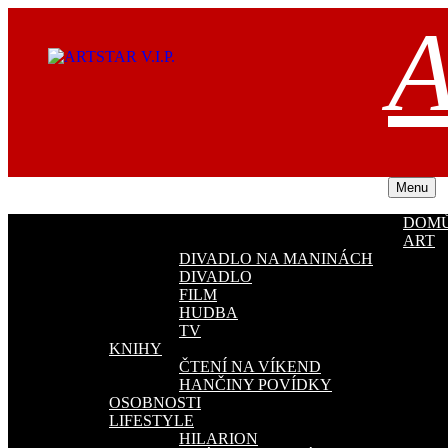
Přejít
A
k
obsahu
webu
Menu
DOM
ART
DIVADLO NA MANINÁCH
DIVADLO
FILM
HUDBA
TV
KNIHY
ČTENÍ NA VÍKEND
HANČINY POVÍDKY
OSOBNOSTI
LIFESTYLE
HILARION