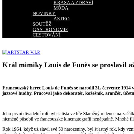
KRÁSA A ZDRAVÍ
MÓDA
NOVINKY
ASTRO
SOUTĚŽ
GASTRONOMIE
CESTOVÁNÍ
Král mimiky Louis de Funès se proslavil až
Francouzský herec Louis de Funès se narodil 31. července 1914 
jazzové hudby. Pracoval jako dekoratér, kožešník, aranžér, účetní
Jeho první divadelní rolí byl statista ve hře Slaměný milenec na začá
nicméně působil ve francouzské kinematografii nenápadně. Mnohé filmy
Rok 1964, když už slavil své 50 narozeniny, byl šťastný rok, kdy vzn