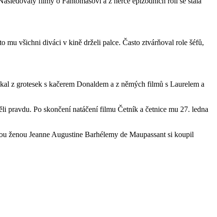
ásledovaly filmy o Fantomasovi a z herce epizodních rolí se stala
 mu všichni diváci v kině drželi palce. Často ztvárňoval role šéfů,
oukal z grotesek s kačerem Donaldem a z němých filmů s Laurelem a
Měli pravdu. Po skončení natáčení filmu Četník a četnice mu 27. ledna
 svou ženou Jeanne Augustine Barhélemy de Maupassant si koupil