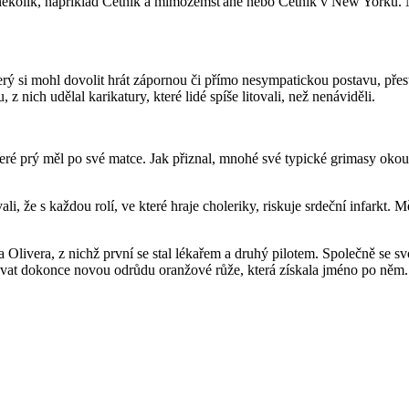
o několik, například Četník a mimozemšťané nebo Četník v New Yorku. N
ý si mohl dovolit hrát zápornou či přímo nesympatickou postavu, přesto
 z nich udělal karikatury, které lidé spíše litovali, než nenáviděli.
teré prý měl po své matce. Jak přiznal, mnohé své typické grimasy ok
i, že s každou rolí, ve které hraje choleriky, riskuje srdeční infarkt. 
a Olivera, z nichž první se stal lékařem a druhý pilotem. Společně se
tovat dokonce novou odrůdu oranžové růže, která získala jméno po něm.