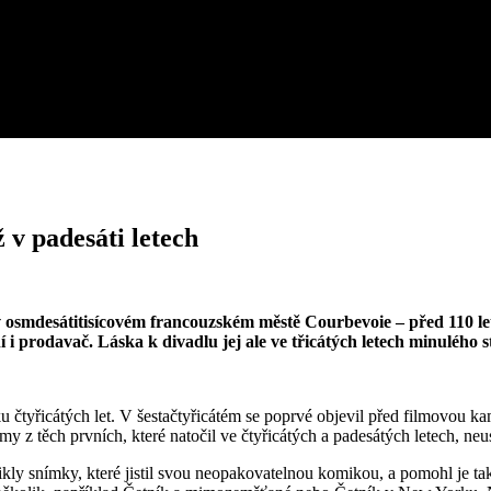
 v padesáti letech
v osmdesátitisícovém francouzském městě Courbevoie – před 110 le
 i prodavač. Láska k divadlu jej ale ve třicátých letech minulého s
tku čtyřicátých let. V šestačtyřicátém se poprvé objevil před filmovou
 z těch prvních, které natočil ve čtyřicátých a padesátých letech, neu
ikly snímky, které jistil svou neopakovatelnou komikou, a pomohl je ta