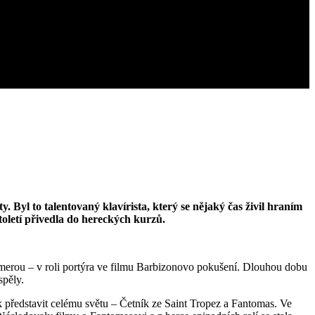
ty.
Byl to talentovaný klavírista, který se nějaký čas živil hraním
toletí přivedla do hereckých kurzů.
 kamerou – v roli portýra ve filmu Barbizonovo pokušení. Dlouhou dobu
spěly.
k představit celému světu – Četník ze Saint Tropez a Fantomas. Ve