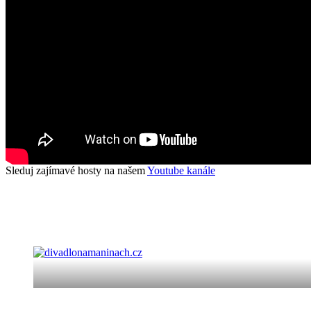
Sleduj zajímavé hosty na našem
Youtube kanále