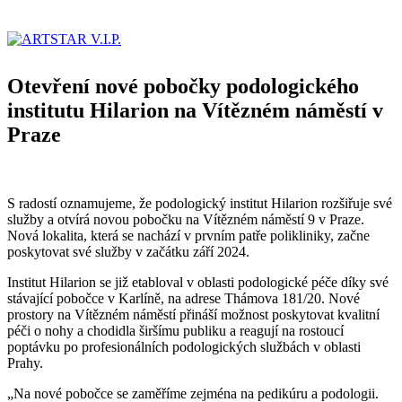
Otevření nové pobočky podologického
institutu Hilarion na Vítězném náměstí v
Praze
S radostí oznamujeme, že podologický institut Hilarion rozšiřuje své
služby a otvírá novou pobočku na Vítězném náměstí 9 v Praze.
Nová lokalita, která se nachází v prvním patře polikliniky, začne
poskytovat své služby v začátku září 2024.
Institut Hilarion se již etabloval v oblasti podologické péče díky své
stávající pobočce v Karlíně, na adrese Thámova 181/20. Nové
prostory na Vítězném náměstí přináší možnost poskytovat kvalitní
péči o nohy a chodidla širšímu publiku a reagují na rostoucí
poptávku po profesionálních podologických službách v oblasti
Prahy.
„Na nové pobočce se zaměříme zejména na pedikúru a podologii.