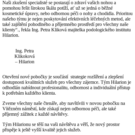
Naši zkušení specialisté se postarají o zdraví vašich nohou a
pomohou řešit širokou škálu potíží, ať už se jedná o běžné
kosmetické úpravy, nebo odbornou péči o nohy a chodidla. Prioritou
našeho týmu je nejen poskytování efektivních léčebných metod, ale
také zajištění pohodlného a příjemného prostředí pro všechny naše
klienty“., řekla Ing. Petra Kliková majitelka podologického institutu
Hilarion.
Ing. Petra
Klikoková
– Hilarion
Otevření nové pobočky je součástí strategie rozšíření a zlepšení
dostupnosti kvalitních služeb pro všechny zájemce. Tým Hilarion je
odhodlán nabídnout profesionalitu, odbornost a individuální přístup
k potřebám každého klienta.
Zveme všechny naše čtenáře, aby navštívili v novou pobočku na
Vítězném náměstí, kde získají nejen odbornou péči, ale také
příjemný zážitek z každé návštěvy.
Tým Hilarionu se těší na vaši návštěvu a věří, že nový prostor
přispěje k ještě vyšší kvalitě jejich služeb.