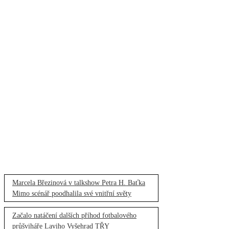
Marcela Březinová v talkshow Petra H. Baťka
Mimo scénář poodhalila své vnitřní světy
Začalo natáčení dalších příhod fotbalového
průšviháře Laviho Vyšehrad TŘY