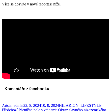
Více se dozvíte v nové reportáži níže.
Komentáře z facebooku
Autor:
Publikováno:
Rubriky:
Artstar admin
22. 8. 2024
10. 9. 2024
HILARION
,
LIFESTYLE
Navigace
Předchozí
Předchozí
Pšeničné pole s vránami: Obraz slavného nizozemského