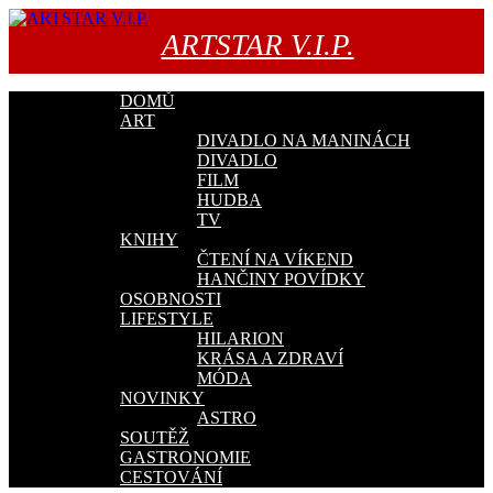
Přejít
k
ARTSTAR V.I.P.
obsahu
webu
DOMŮ
ART
DIVADLO NA MANINÁCH
DIVADLO
FILM
HUDBA
TV
KNIHY
ČTENÍ NA VÍKEND
HANČINY POVÍDKY
OSOBNOSTI
LIFESTYLE
HILARION
KRÁSA A ZDRAVÍ
MÓDA
NOVINKY
ASTRO
SOUTĚŽ
GASTRONOMIE
CESTOVÁNÍ