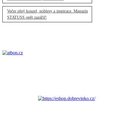
Večer plný kouzel, noblesy a inspirace. Magazín
STATUSS opět zazářil!