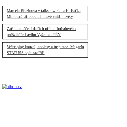
Marcela Březinová v talkshow Petra H. Baťka
Mimo scénář poodhalila své vnitřní světy
Začalo natáčení dalších příhod fotbalového
průšviháře Laviho Vyšehrad TŘY
Večer plný kouzel, noblesy a inspirace. Magazín
STATUSS opět zazářil!