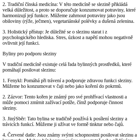
2. Tradiční čínská medicína: V této medicíně se slezině přikládá
velká důležitost, a proto se doporučuje konzumovat potraviny, které
harmonizují její funkce. Můžeme zahrnout potraviny jako jsou
obiloviny (rýže, ječmen), vegetariánské polévky a dušená zelenina.
3. Holistický přístup: Je důležité se o slezinu starat i z
psychologického hlediska. Stres, úzkost a napětí mohou negativně
ovlivnit její funkci.
Byliny pro podporu sleziny
V tradiční medicíně existuje celá řada bylinných prostředků, které
pomáhají posilovat slezinu:
1. Fenykl: Pomáhá při trávení a podporuje zdravou funkci sleziny.
Můžeme ho konzumovat v čaji nebo jako koření do pokrmů.
2. Zázvor: Tento kořen je známý pro své prohřívací vlastnosti a
může pomoci zmírnit zažívací potíže, čímž podporuje činnost
sleziny.
3. JinýSběr: Tato bylina se tradičně používá k posílení sleziny a
trávicích funkcí. Můžeme ji užívat ve formě tinktur nebo čajů.
4. Červené datle: Jsou známy svými schopnostmi posilovat slezinu a