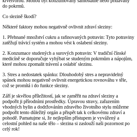
krvetvorbu. Mohou být konzumovány samostatně nebo přidávány
do pokrmů.
Co slezině škodí?
Některé faktory mohou negativně ovlivnit zdraví sleziny:
1. Přehnané množství cukru a rafinovaných potravin: Tyto potraviny
zatěžují trávicí systém a mohou vést k oslabení sleziny.
2. Konzumace studených a surových potravin: V tradiční čínské
medicíně se doporučuje vyhýbat se studeným pokrmům a nápojům,
které mohou zpomalit trávení a oslabiť slezinu.
3. Stres a nedostatek spánku: Dlouhodobý stres a nepravidelný
spánek mohou negativně ovlivnit energetickou rovnováhu v těle,
což se promítá i do funkce sleziny.
Září je skvělou příležitostí, jak se zaměřit na zdraví sleziny a
podpořit ji přírodními prostředky. Úpravou stravy, zařazením
vhodných bylin a dodržováním zdravého životního stylu můžeme
podpořit tento důležitý orgán a přispět tak k celkovému zdraví a
pohodě. Pamatujme si, že nejlepším přístupem je vyvážený a
celostní pohled na naše tělo – slezina si zaslouží naši pozornost po
celý rok!