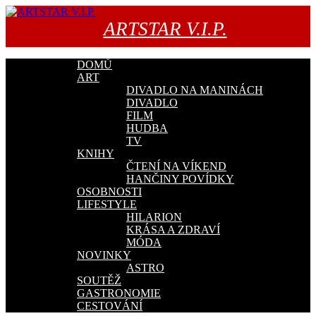
Přejít
k
ARTSTAR V.I.P.
obsahu
webu
DOMŮ
ART
DIVADLO NA MANINÁCH
DIVADLO
FILM
HUDBA
TV
KNIHY
ČTENÍ NA VÍKEND
HANČINY POVÍDKY
OSOBNOSTI
LIFESTYLE
HILARION
KRÁSA A ZDRAVÍ
MÓDA
NOVINKY
ASTRO
SOUTĚŽ
GASTRONOMIE
CESTOVÁNÍ