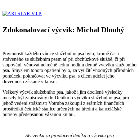
Zdokonalovací výcvik: Michal Dlouhý
Povinností každého vůdce služebního psa bylo, kromě času
stráveného se služebním psem ať při obchůzkové službě, či při
stopování, věnovat nejméně jednu hodinu denně výcviku služebního
psa. Smyslem tohoto opatření bylo, za využití vhodných přírodních
pomůcek, pokračovat ve výcviku psa, s cílem udržet jeho
dovednosti získané v kursu.
Veškerý výcvik služebního psa, jakož i jím docílené výsledky
musely být zapisovány do Deníku o výcviku služebního psa, pro
jehož vedení strážmistr Votruba zakoupil z erárních finančních
prostředků četnické stanice určených na úřední a kancelářské
potřeby předepsanou vázanou knihu.
Stvrzenka za proplacení deníku o výcviku psa