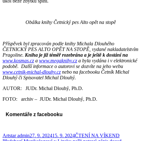
úkol beze zbytku splní.
Obálka knihy Četnický pes Alto opět na stopě
Příspěvek byl zpracován podle knihy Michala Dlouhého
ČETNICKÝ PES ALTO OPĚT NA STOPĚ, vydané nakladatelstvím
Pragoline.
Kniha je již téměř rozebrána a je ještě k dostání na
www.kosmas.cz
a
www.megaknihy.cz
a byla vydána i v elektronické
podobě. Další informace o autorovi se dozvíte na jeho webu
www.cetnik-michal-dlouhy.cz
nebo na facebooku Četník Michal
Dlouhý či Spisovatel Michal Dlouhý.
AUTOR: JUDr. Michal Dlouhý, Ph.D.
FOTO: archiv – JUDr. Michal Dlouhý, Ph.D.
Komentáře z facebooku
Autor:
Publikováno:
Rubriky:
Artstar admin
27. 9. 2024
15. 9. 2024
ČTENÍ NA VÍKEND
Předchozí