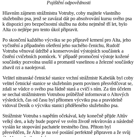
Pojištění odpovědnosti
Hlavním zájmem strážmistra Votruby, coby majitele vlastního
služebního psa, jenž se zavázal dát po absolvování kursu svého psa
k dispozici pro bezpečnostní službu na dobu nejméně tří let, bylo
Alta co nejlépe pro tento úkol připravit.
Po skončení každého výcviku se po přípravě krmení pro Alta, jeho
vyčistění a případném ošetření jeho suchého čenichu, Rudolf
Votruba věnoval údržbě a konservování výstojních součástek a
čistění cvičebních pomůcek. V případě promočení výstoje kožené
součástky pozvolna usušil a promastil vaselinou a železné součástky
zbavil rzi a naolejoval.
Velitel nitranské četnické stanice vrchní strážmistr Kabelák byl coby
velitel četnické stanice se služebním psem povinen přesvědčovat se,
zdali se vůdce o svého psa řádně stará a cvičí s ním. Za tím účelem
se nechal strážmistrem Votrubou průběžně informovat o Altových
výsledcích, čas od času byl přítomen výcviku psa a pravidelně
vidoval Deník o výcviku stanici přiděleného služebního psa.
Strážmistr Votruba s napětím očekával, kdy konečně přijde Altův
velký den, a kdy bude poprvé ve svém životě rekvírován a následně
vyslán ke stopování pachatele trestného činu. Přitom byl
přesvědčen, že Alto je na své poslání perfektně připraven a že svůj