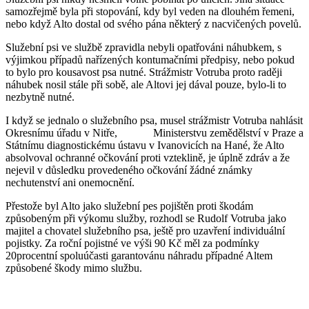
samozřejmě byla při stopování, kdy byl veden na dlouhém řemeni,
nebo když Alto dostal od svého pána některý z nacvičených povelů.
Služební psi ve službě zpravidla nebyli opatřováni náhubkem, s
výjimkou případů nařízených kontumačními předpisy, nebo pokud
to bylo pro kousavost psa nutné. Strážmistr Votruba proto raději
náhubek nosil stále při sobě, ale Altovi jej dával pouze, bylo-li to
nezbytně nutné.
I když se jednalo o služebního psa, musel strážmistr Votruba nahlásit
Okresnímu úřadu v Nitře, Ministerstvu zemědělství v Praze a
Státnímu diagnostickému ústavu v Ivanovicích na Hané, že Alto
absolvoval ochranné očkování proti vzteklině, je úplně zdráv a že
nejevil v důsledku provedeného očkování žádné známky
nechutenství ani onemocnění.
Přestože byl Alto jako služební pes pojištěn proti škodám
způsobeným při výkomu služby, rozhodl se Rudolf Votruba jako
majitel a chovatel služebního psa, ještě pro uzavření individuální
pojistky. Za roční pojistné ve výši 90 Kč měl za podmínky
20procentní spoluúčasti garantovánu náhradu případné Altem
způsobené škody mimo službu.