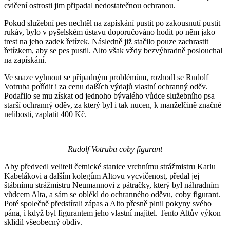
cvičení ostrosti jim připadal nedostatečnou ochranou.
Pokud služební pes nechtěl na zapískání pustit po zakousnutí pustit
rukáv, bylo v pyšelském ústavu doporučováno hodit po něm jako
trest na jeho zadek řetízek. Následně již stačilo pouze zachrastit
řetízkem, aby se pes pustil. Alto však vždy bezvýhradně poslouchal
na zapískání.
Ve snaze vyhnout se případným problémům, rozhodl se Rudolf
Votruba pořídit i za cenu dalších výdajů vlastní ochranný oděv.
Podařilo se mu získat od jednoho bývalého vůdce služebního psa
starší ochranný oděv, za který byl i tak nucen, k manželčině značné
nelibosti, zaplatit 400 Kč.
Rudolf Votruba coby figurant
Aby předvedl veliteli četnické stanice vrchnímu strážmistru Karlu
Kabelákovi a dalším kolegům Altovu vycvičenost, předal jej
štábnímu strážmistru Neumannovi z pátračky, který byl náhradním
vůdcem Alta, a sám se oblékl do ochranného oděvu, coby figurant.
Poté společně předstírali zápas a Alto přesně plnil pokyny svého
pána, i když byl figurantem jeho vlastní majitel. Tento Altův výkon
sklidil všeobecný obdiv.