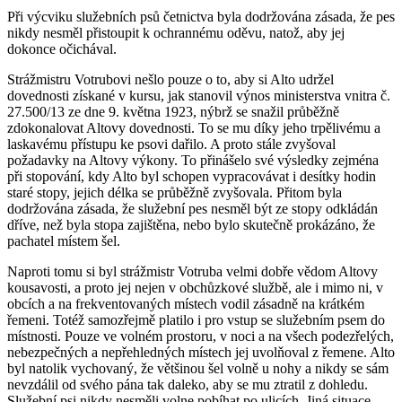
Při výcviku služebních psů četnictva byla dodržována zásada, že pes
nikdy nesměl přistoupit k ochrannému oděvu, natož, aby jej
dokonce očichával.
Strážmistru Votrubovi nešlo pouze o to, aby si Alto udržel
dovednosti získané v kursu, jak stanovil výnos ministerstva vnitra č.
27.500/13 ze dne 9. května 1923, nýbrž se snažil průběžně
zdokonalovat Altovy dovednosti. To se mu díky jeho trpělivému a
laskavému přístupu ke psovi dařilo. A proto stále zvyšoval
požadavky na Altovy výkony. To přinášelo své výsledky zejména
při stopování, kdy Alto byl schopen vypracovávat i desítky hodin
staré stopy, jejich délka se průběžně zvyšovala. Přitom byla
dodržována zásada, že služební pes nesměl být ze stopy odkládán
dříve, než byla stopa zajištěna, nebo bylo skutečně prokázáno, že
pachatel místem šel.
Naproti tomu si byl strážmistr Votruba velmi dobře vědom Altovy
kousavosti, a proto jej nejen v obchůzkové službě, ale i mimo ni, v
obcích a na frekventovaných místech vodil zásadně na krátkém
řemeni. Totéž samozřejmě platilo i pro vstup se služebním psem do
místnosti. Pouze ve volném prostoru, v noci a na všech podezřelých,
nebezpečných a nepřehledných místech jej uvolňoval z řemene. Alto
byl natolik vychovaný, že většinou šel volně u nohy a nikdy se sám
nevzdálil od svého pána tak daleko, aby se mu ztratil z dohledu.
Služební psi nikdy nesměli volne pobíhat po ulicích. Jiná situace