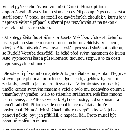
Velitel pyšelského ústavu vrchní strážmistr Horák přitom
doporučoval při výcviku na stanicích cvičit postupně psa na starší a
starší stopy. V praxi, na rozdíl od závěrečných zkoušek v kursu je v
naprosté většině případů služební pes rekvírován až na několik
desítek hodin starou stopu.
Od kolegy štábního strážmistra Josefa Měsíčka, vůdce služebního
psa z pátrací stanice u okresního četnického velitelství v Liberci,
který si Alta původně vychoval a cvičil pro svoji služební potřebu,
se Rudolf Votruba dozvěděl, že ještě před svým nástupem do kursu
Alto vypracoval šest a půl kilometru dlouhou stopu, a to za dosti
nepříznivých podmínek.
Dle sdělení původního majitele Alto prodělal celou psinku. Nejprve
střevní, poté plicní a horních cest dýchacích, a jelikož byl velmi
zesláblý, postihlo jej i ochrnutí svalstva. V tomto stavu musel být
uměle krmen syrovým masem a vejci a bylo mu podáváno opium a
vitamínový výtažek. Stálo to štábního strážmistra Měsíčka mnoho
úsilí i peněz, ale Alto se vyléčil. Byl dosti ostrý, rád si kousnul a
neměl rád děti. Přitom se ale nechal lehce ovládat a dobře
poslouchal. Při nočních službách nikdy nestrpěl, aby se k jeho
pánovi někdo, byť jen přiblížil, a napadal lidi. Proto musel být
zásadně voděn na řemenu.