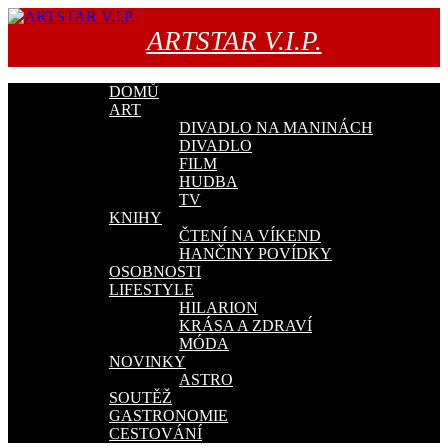
Přejít
k
ARTSTAR V.I.P.
obsahu
webu
DOMŮ
ART
DIVADLO NA MANINÁCH
DIVADLO
FILM
HUDBA
TV
KNIHY
ČTENÍ NA VÍKEND
HANČINY POVÍDKY
OSOBNOSTI
LIFESTYLE
HILARION
KRÁSA A ZDRAVÍ
MÓDA
NOVINKY
ASTRO
SOUTĚŽ
GASTRONOMIE
CESTOVÁNÍ