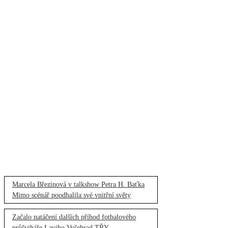
Marcela Březinová v talkshow Petra H. Baťka
Mimo scénář poodhalila své vnitřní světy
Začalo natáčení dalších příhod fotbalového
průšviháře Laviho Vyšehrad TŘY