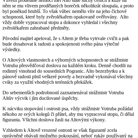
Vlivem prodělané nemoci měl Alto stále suchý čenich a kůže na
něm se mu vlivem prodělaných horeček několikrát sloupala, a proto
byl poněkud hrubší. To však vůbec nemělo vliv na jeho čichové
schopnosti, které byly zvěrolékařem opakovaně ověřovány. Alto
vždy dobře vypracoval stopu a dokonce vyhledal i všechny
zvěrolékařem zahrabané předměty.
Původní majitel apeloval, že s Altem je třeba vytrvale cvičit a pak
bude dosahovat k radosti a spokojenosti svého pána výtečné
výsledky.
O Altových vlastnostech a výborných schopnostech se strážmistr
Votruba přesvědčoval doslova na každém kroku. Denně chodili na
rodinný vinohrad do sousedních Pogranic. Alto bezezbytku a k
pánově radosti plnil veškeré povely a bezvadně vykonával všechny
cviky za využití vhodných terénních překážek.
Do sebemenších podrobností zaznamenával strážmistr Votruba
Altův výcvik i jím docilované úspěchy.
K nácviku stopování i ostrosti psa, vždy strážmistr Votruba požádal
někoho ze svých kolegů či přátel, aby mu vypracoval stopu, či dělal
figuranta. Všichni doslova žasli na Altovými výkony.
Vzhledem k Altově vrozené ostrosti se však figuranté zcela
oprávněně obávali možného pokousání, neboť rukáv používaný na