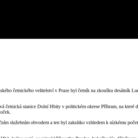
ho četnického velitelství v Praze byl četník na zkoušku desátník Ludv
četnická stanice Dolní Hbity v politickém okrese Příbram, na které dop
Roček.
ničním služebním obvodem a ten byl zakrátko vzhledem k nízkému počet