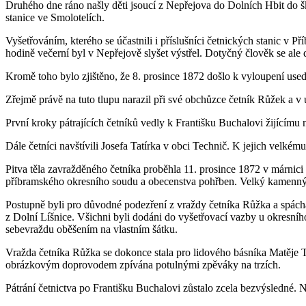
Druhého dne ráno našly děti jsoucí z Nepřejova do Dolních Hbit do šk
stanice ve Smolotelích.
Vyšetřováním, kterého se účastnili i příslušníci četnických stanic v P
hodině večerní byl v Nepřejově slyšet výstřel. Dotyčný člověk se ale
Kromě toho bylo zjištěno, že 8. prosince 1872 došlo k vyloupení usedlo
Zřejmě právě na tuto tlupu narazil při své obchůzce četník Růžek a v 
První kroky pátrajících četníků vedly k Františku Buchalovi žijícímu
Dále četníci navštívili Josefa Tatírka v obci Technič. K jejich velké
Pitva těla zavražděného četníka proběhla 11. prosince 1872 v márnici
příbramského okresního soudu a obecenstva pohřben. Velký kamenný
Postupně byli pro důvodné podezření z vraždy četníka Růžka a spáchá
z Dolní Líšnice. Všichni byli dodáni do vyšetřovací vazby u okresní
sebevraždu oběšením na vlastním šátku.
Vražda četníka Růžka se dokonce stala pro lidového básníka Matěje
obrázkovým doprovodem zpívána potulnými zpěváky na trzích.
Pátrání četnictva po Františku Buchalovi zůstalo zcela bezvýsledné. 