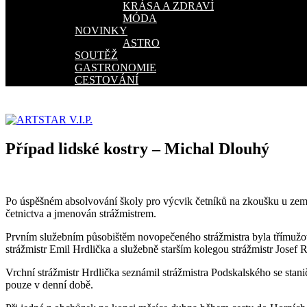
KRÁSA A ZDRAVÍ
MÓDA
NOVINKY
ASTRO
SOUTĚŽ
GASTRONOMIE
CESTOVÁNÍ
Případ lidské kostry – Michal Dlouhý
Po úspěšném absolvování školy pro výcvik četníků na zkoušku u zemské
četnictva a jmenován strážmistrem.
Prvním služebním působištěm novopečeného strážmistra byla třímužová 
strážmistr Emil Hrdlička a služebně starším kolegou strážmistr Josef 
Vrchní strážmistr Hrdlička seznámil strážmistra Podskalského se sta
pouze v denní době.