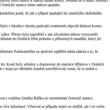
avby nové silnice k nálezu lidské kostry. Jednalo se o silnici vedoucí
 četnické stanice místo nálezu spadalo.
skalskému jasné, že jde o případ spadající do staničního služebního
ělníci v hloubce zhruba padesáti centimetrů objevili lidskou kostru.
í nález. Přesto bylo zapotřebí o tak závažném nálezu vyrozumět
trážmistr do Dolních Hbit jednoho z přítomných mladíků, který jel
rážmistra Podskalského za správné zajištění místa nálezu a to, že
0 let. Kosti byly sebrány a dopraveny do márnice hřbitova v Dolních
le i stopa po střelném zranění nasvědčovaly tomu, že se jedná o
ost s vraždou četníka Růžka ze smolotelské četnické stanice.
ěmu více informací. Věnoval se případu nejen ve službě, ale i ve svém