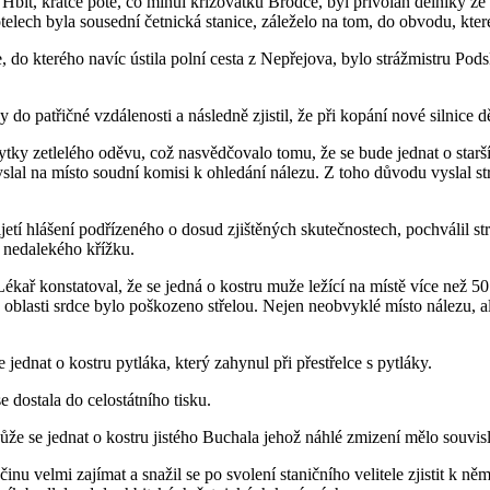
t, krátce poté, co minul křižovatku Brodce, byl přivolán dělníky ze st
lech byla sousední četnická stanice, záleželo na tom, do obvodu, které
ce, do kterého navíc ústila polní cesta z Nepřejova, bylo strážmistru Pod
do patřičné vzdálenosti a následně zjistil, že při kopání nové silnice d
tky zetlelého oděvu, což nasvědčovalo tomu, že se bude jednat o starš
yslal na místo soudní komisi k ohledání nálezu. Z toho důvodu vyslal s
ijetí hlášení podřízeného o dosud zjištěných skutečnostech, pochválil st
u nedalekého křížku.
ékař konstatoval, že se jedná o kostru muže ležící na místě více než 5
 oblasti srdce bylo poškozeno střelou. Nejen neobvyklé místo nálezu, a
ednat o kostru pytláka, který zahynul při přestřelce s pytláky.
e dostala do celostátního tisku.
e se jednat o kostru jistého Buchala jehož náhlé zmizení mělo souvisl
inu velmi zajímat a snažil se po svolení staničního velitele zjistit k n