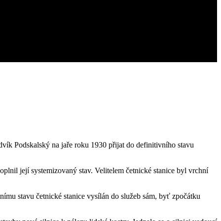
ík Podskalský na jaře roku 1930 přijat do definitivního stavu
lnil její systemizovaný stav. Velitelem četnické stanice byl vrchní
nímu stavu četnické stanice vysílán do služeb sám, byť zpočátku