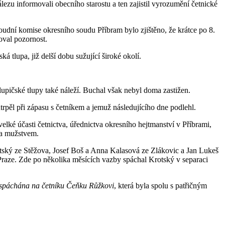
ezu informovali obecního starostu a ten zajistil vyrozumění četnické
 soudní komise okresního soudu Příbram bylo zjištěno, že krátce po 8.
oval pozornost.
á tlupa, již delší dobu sužující široké okolí.
upičské tlupy také náleží. Buchal však nebyl doma zastižen.
trpěl při zápasu s četníkem a jemuž následujícího dne podlehl.
lké účasti četnictva, úřednictva okresního hejtmanství v Příbrami,
 a mužstvem.
otský ze Stěžova, Josef Boš a Anna Kalasová ze Zlákovic a Jan Lukeš
Praze. Zde po několika měsících vazby spáchal Krotský v separaci
a spáchána na četníku Čeňku Růžkovi
, která byla spolu s patřičným