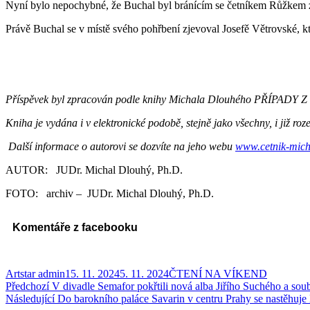
Nyní bylo nepochybné, že Buchal byl bránícím se četníkem Růžkem za
Právě Buchal se v místě svého pohřbení zjevoval Josefě Větrovské, kt
Příspěvek byl zpracován podle knihy Michala Dlouhého PŘÍPADY Z
Kniha je vydána i v elektronické podobě, stejně jako všechny, i již roze
Další informace o autorovi se dozvíte na jeho webu
www.cetnik-mich
AUTOR: JUDr. Michal Dlouhý, Ph.D.
FOTO: archiv – JUDr. Michal Dlouhý, Ph.D.
Komentáře z facebooku
Autor:
Publikováno:
Rubriky:
Artstar admin
15. 11. 2024
5. 11. 2024
ČTENÍ NA VÍKEND
Navigace
Předchozí
Předchozí
V divadle Semafor pokřtili nová alba Jiřího Suchého a sou
příspěvek:
Následující
Následující
Do barokního paláce Savarin v centru Prahy se nastěhu
pro