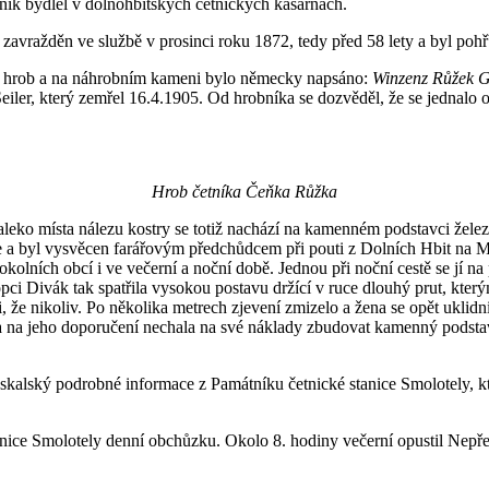
tník bydlel v dolnohbitských četnických kasárnách.
 zavražděn ve službě v prosinci roku 1872, tedy před 58 lety a byl poh
aný hrob a na náhrobním kameni bylo německy napsáno:
Winzenz Růžek G
eiler, který zemřel 16.4.1905. Od hrobníka se dozvěděl, že se jednalo o v
Hrob četníka Čeňka Růžka
aleko místa nálezu kostry se totiž nachází na kamenném podstavci želez
e a byl vysvěcen farářovým předchůdcem při pouti z Dolních Hbit na 
kolních obcí i ve večerní a noční době. Jednou při noční cestě se jí na
i Divák tak spatřila vysokou postavu držící v ruce dlouhý prut, který
li, že nikoliv. Po několika metrech zjevení zmizelo a žena se opět ukli
 a na jeho doporučení nechala na své náklady zbudovat kamenný podstave
kalský podrobné informace z Památníku četnické stanice Smolotely, kte
ice Smolotely denní obchůzku. Okolo 8. hodiny večerní opustil Nepřejo