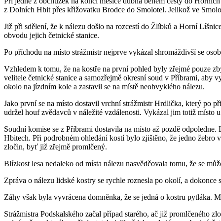
Při jedné z obchůzek na konci měsíce dubna během cesty do Horních Hbi
z Dolních Hbit přes křižovatku Brodce do Smolotel. Jelikož ve Smolote
Již při sdělení, že k nálezu došlo na rozcestí do Žlíbků a Horní Líšni
obvodu jejich četnické stanice.
Po příchodu na místo strážmistr nejprve vykázal shromáždivší se osoby 
Vzhledem k tomu, že na kostře na první pohled byly zřejmé pouze zby
velitele četnické stanice a samozřejmě okresní soud v Příbrami, aby v
okolo na jízdním kole a zastavil se na místě neobvyklého nálezu.
Jako první se na místo dostavil vrchní strážmistr Hrdlička, který po př
udržel houf zvědavců v náležité vzdálenosti. Vykázal jim totiž místo 
Soudní komise se z Příbrami dostavila na místo až pozdě odpoledne. L
Hbitech. Při podrobném ohledání kostí bylo zjištěno, že jedno žebro v
zločin, byť již zřejmě promlčený.
Blízkost lesa nedaleko od místa nálezu nasvědčovala tomu, že se může j
Zpráva o nálezu lidské kostry se rychle roznesla po okolí, a dokonce s
Záhy však byla vyvrácena domněnka, že se jedná o kostru pytláka. Můž
Strážmistra Podskalského začal případ starého, ač již promlčeného zloč