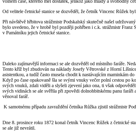
volném čase, kterého měl dostatek, jelikož jako mladý a svobodný če
Od velitele četnické stanice se dozvěděl, že četník Vincenc Růžek byl
Při návštěvě hřbitova strážmistr Podskalský skutečně našel udržov
bylo uvedeno, že v hrobě byl později pohřben i c.k. strážmistr Franz S
v Památníku jejich četnické stanice.
Daleko zajímavější informaci se ale dozvěděl od místního faráře. Ned
Tento kříž byl zbudován na náklady Josefy Větrovské z Horní Líšnic
asistentkou, a tudíž často musela chodit k nastávajícím maminkám do o
Když po čase opakovaně šla se svými vnuky večer polní cestou po kopc
svých vnuků, zdali viděli a slyšeli zjevení jako ona, ti však odpovědě
svých vidinách se ale svěřila při zpovědi dolnohbitskému panu faráři
věnoval farář.
K samotnému případu zavraždění četníka Růžka zjistil strážmistr Pods
Dne 8. prosince roku 1872 konal četník Vincenc Růžek z četnické stan
se ale již nevrátil.