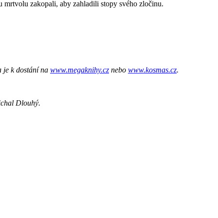
rtvolu zakopali, aby zahladili stopy svého zločinu.
je k dostání na
www.megaknihy.cz
nebo
www.kosmas.cz
.
ichal Dlouhý.