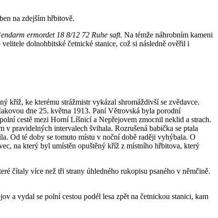
řben na zdejším hřbitově.
endarm ermordet 18 8/12 72 Ruhe saft.
Na témže náhrobním kameni
elitele dolnohbitské četnické stanice, což si následně ověřil i
ný kříž, ke kterému strážmistr vykázal shromáždivší se zvědavce.
Makovou dne 25. května 1913. Paní Větrovská byla porodní
 polní cestě mezi Horní Líšnicí a Nepřejovem zmocnil neklid a strach.
m v pravidelných intervalech švihala. Rozrušená babička se ptala
dnila. Od té doby se tomuto místu v noční době raději vyhýbala. O
c, na který byl umístěn opuštěný kříž z místního hřbitova, který
ré čítaly více než tři strany úhledného rukopisu psaného v němčině.
v a vydal se polní cestou podél lesa zpět na četnickou stanici, kam