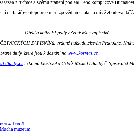
sažen z ručnice a svému zranění podlehl. Jeho komplicové Buchalovu m
erá na farářovo doporučení při zpovědi nechala na místě zbudovat kříž.
Obálka knihy Případy z četnických zápisníků
 ČETNICKÝCH ZÁPISNÍKů, vydané nakladatelstvím Pragoline. Kniha 
brané tituly, které jsou k dostání na
www.kosmas.cz
.
al-dlouhy.cz
nebo na facebooku Četník Michal Dlouhý či Spisovatel M
boru 4 Tenoři
je Mucha muzeum