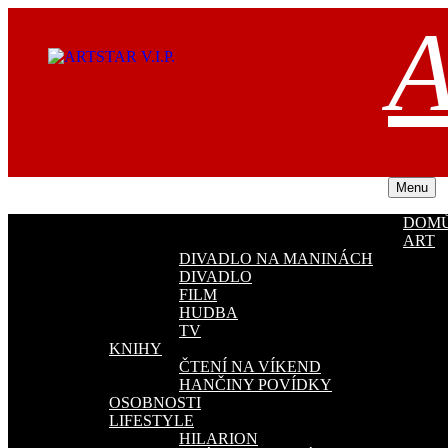
Přejít
A
k
obsahu
webu
Menu
DOM
ART
DIVADLO NA MANINÁCH
DIVADLO
FILM
HUDBA
TV
KNIHY
ČTENÍ NA VÍKEND
HANČINY POVÍDKY
OSOBNOSTI
LIFESTYLE
HILARION