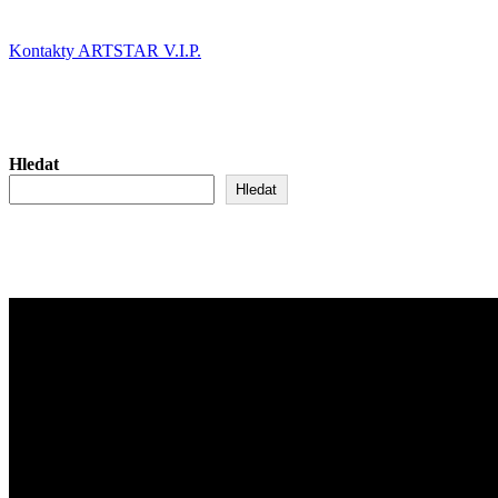
příspěvek:
příspěvek
Kontakty ARTSTAR V.I.P.
Hledat
Hledat