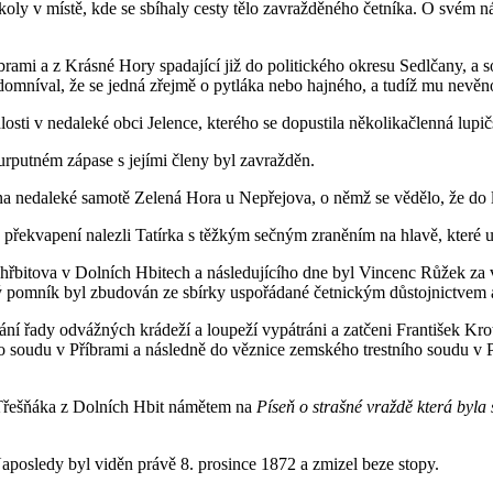
oly v místě, kde se sbíhaly cesty tělo zavražděného četníka. O svém nál
říbrami a z Krásné Hory spadající již do politického okresu Sedlčany, a
 domníval, že se jedná zřejmě o pytláka nebo hajného, a tudíž mu nevěn
sti v nedaleké obci Jelence, kterého se dopustila několikačlenná lupičsk
urputném zápase s jejími členy byl zavražděn.
 na nedaleké samotě Zelená Hora u Nepřejova, o němž se vědělo, že do l
mu překvapení nalezli Tatírka s těžkým sečným zraněním na hlavě, které u
 hřbitova v Dolních Hbitech a následujícího dne byl Vincenc Růžek za ve
 pomník byl zbudován ze sbírky uspořádané četnickým důstojnictvem
ní řady odvážných krádeží a loupeží vypátráni a zatčeni František Kr
ho soudu v Příbrami a následně do věznice zemského trestního soudu v 
 Třešňáka z Dolních Hbit námětem na
Píseň o strašné vraždě která byl
Naposledy byl viděn právě 8. prosince 1872 a zmizel beze stopy.