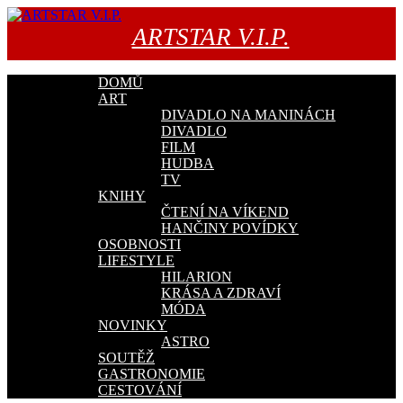
Přejít
k
ARTSTAR V.I.P.
obsahu
webu
DOMŮ
ART
DIVADLO NA MANINÁCH
DIVADLO
FILM
HUDBA
TV
KNIHY
ČTENÍ NA VÍKEND
HANČINY POVÍDKY
OSOBNOSTI
LIFESTYLE
HILARION
KRÁSA A ZDRAVÍ
MÓDA
NOVINKY
ASTRO
SOUTĚŽ
GASTRONOMIE
CESTOVÁNÍ