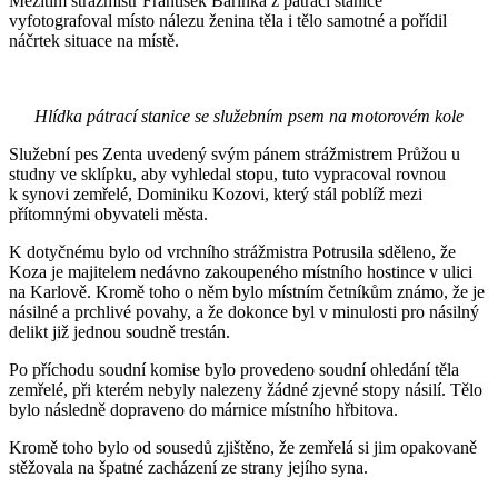
Mezitím strážmistr František Bařinka z pátrací stanice
vyfotografoval místo nálezu ženina těla i tělo samotné a pořídil
náčrtek situace na místě.
Hlídka pátrací stanice se služebním psem na motorovém kole
Služební pes Zenta uvedený svým pánem strážmistrem Průžou u
studny ve sklípku, aby vyhledal stopu, tuto vypracoval rovnou
k synovi zemřelé, Dominiku Kozovi, který stál poblíž mezi
přítomnými obyvateli města.
K dotyčnému bylo od vrchního strážmistra Potrusila sděleno, že
Koza je majitelem nedávno zakoupeného místního hostince v ulici
na Karlově. Kromě toho o něm bylo místním četníkům známo, že je
násilné a prchlivé povahy, a že dokonce byl v minulosti pro násilný
delikt již jednou soudně trestán.
Po příchodu soudní komise bylo provedeno soudní ohledání těla
zemřelé, při kterém nebyly nalezeny žádné zjevné stopy násilí. Tělo
bylo následně dopraveno do márnice místního hřbitova.
Kromě toho bylo od sousedů zjištěno, že zemřelá si jim opakovaně
stěžovala na špatné zacházení ze strany jejího syna.