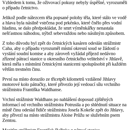
Vzhledem k tomu, že oživovací pokusy nebyly úspěšné, vyrozuměli
o případu četnictvo.
Jelikož podle nálezcem těla popsané polohy těla, které stálo ve vodě
a hlava byla násilně vstrčena pod prkénko, které čnělo přes vodní
hladinu, se dalo předpokládat, že smrt výměnkářky nenastala
nešťastnou náhodou, nýbrž sebevraždou nebo násilným způsobem.
Z toho důvodu byl zpět do četnických kasáren odeslán strážmistr
Caha, aby o případu vyrozuměl místní okresní soud se žádostí o
vyslání soudní komise a aby zároveň vyžádal příjezd nedávno
zřízené pátrací stanice u okresního četnického velitelství v Jihlavě,
která měla s místními četnickými stanicemi spolupůsobit při každém
větším trestném činu.
První na místo dorazilo ze třicetpět kilometrů vzdálené Jihlavy
motorové kolo pátračky, které přivezlo její vedoucí sílu vrchního
strážmistra Františka Waldhanse.
Vrchní strážmistr Waldhans po nahlášení doposud zjištěných
informací od vrchního strážmistra Potrusila a po shlédnutí situace na
místě činu odeslal řidiče strážmistra Josefa Kokeše zpět do Jihlavy,
aby přivezl na místo strážmistra Aloise Průžu se služebním psem
Zentou.