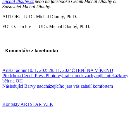
michal-dlouhy.cz
nebo na facebooku Četník Michal Dlouhý či
Spisovatel Michal Dlouhý.
AUTOR: JUDr. Michal Dlouhý, Ph.D.
FOTO: archiv – JUDr. Michal Dlouhý, Ph.D.
Komentáře z facebooku
Autor:
Publikováno:
Rubriky:
Artstar admin
10. 1. 2025
28. 11. 2024
ČTENÍ NA VÍKEND
Navigace
Předchozí
Předchozí
Czech Press Photo vyhrál snímek zachycující překážkový
příspěvek:
běh na OH
pro
Následující
Následující
Barvy nadcházejícího jara vás zahalí komfortem
příspěvek
příspěvek:
Kontakty ARTSTAR V.I.P.