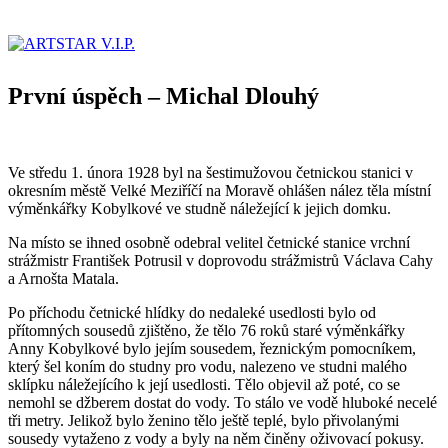
První úspěch – Michal Dlouhý
Ve středu 1. února 1928 byl na šestimužovou četnickou stanici v
okresním městě Velké Meziříčí na Moravě ohlášen nález těla místní
výměnkářky Kobylkové ve studně náležející k jejich domku.
Na místo se ihned osobně odebral velitel četnické stanice vrchní
strážmistr František Potrusil v doprovodu strážmistrů Václava Cahy
a Arnošta Matala.
Po příchodu četnické hlídky do nedaleké usedlosti bylo od
přítomných sousedů zjištěno, že tělo 76 roků staré výměnkářky
Anny Kobylkové bylo jejím sousedem, řeznickým pomocníkem,
který šel koním do studny pro vodu, nalezeno ve studni malého
sklípku náležejícího k její usedlosti. Tělo objevil až poté, co se
nemohl se džberem dostat do vody. To stálo ve vodě hluboké necelé
tři metry. Jelikož bylo ženino tělo ještě teplé, bylo přivolanými
sousedy vytaženo z vody a byly na něm činěny oživovací pokusy.