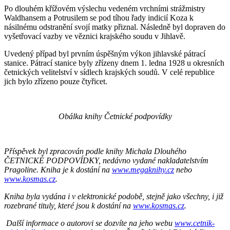
Po dlouhém křížovém výslechu vedeném vrchními strážmistry
Waldhansem a Potrusilem se pod tíhou řady indicií Koza k
násilnému odstranění svojí matky přiznal. Následně byl dopraven do
vyšetřovací vazby ve věznici krajského soudu v Jihlavě.
Uvedený případ byl prvním úspěšným výkon jihlavské pátrací
stanice. Pátrací stanice byly zřízeny dnem 1. ledna 1928 u okresních
četnických velitelství v sídlech krajských soudů. V celé republice
jich bylo zřízeno pouze čtyřicet.
Obálka knihy Četnické podpovídky
Příspěvek byl zpracován podle knihy Michala Dlouhého
ČETNICKÉ PODPOVÍDKY, nedávno vydané nakladatelstvím
Pragoline. Kniha je k dostání na
www.megaknihy.cz
nebo
www.kosmas.cz
.
Kniha byla vydána i v elektronické podobě, stejně jako všechny, i již
rozebrané tituly, které jsou k dostání na
www.kosmas.cz
.
Další informace o autorovi se dozvíte na jeho webu
www.cetnik-