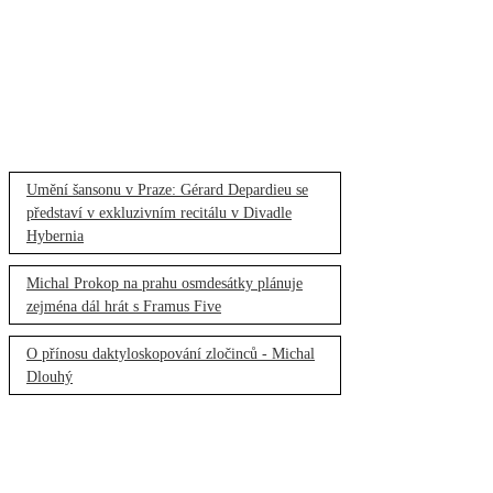
Umění šansonu v Praze: Gérard Depardieu se
představí v exkluzivním recitálu v Divadle
Hybernia
Michal Prokop na prahu osmdesátky plánuje
zejména dál hrát s Framus Five
O přínosu daktyloskopování zločinců - Michal
Dlouhý