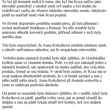
To byl již dostatek indicií k tomu, aby byl Jan Koza zatčen jako
důvodně podezřelý z násilné smrti své matky a byl dodán do
vyšetřovací vazby do věznice místního okresního soudu. Jakýkoliv
podíl na matčině smrti však Koza popíral.
Ve čtvrtek dopoledne proběhla soudní pitva, jíž byli přítomni i
vrchní strážmistři Waldhans a Potrusil. Na těle zemřelé bylo
nalezeno několik krevních podlitin, přičemž některé z nich byly
staršího data.
Tím bylo nepochybné, že Anna Kobylková zemřela násilnou smrtí,
a nikoliv nešťastnou náhodou, ani že nespáchala sebevraždu.
Vyšetřováním místních četníků bylo dále zjištěno, že výměnkářka
bydlela sama ve vlastním domku. Poté, co její syn zakoupil jeden z
místních hostinců, tak opakovaně na matku naléhal, aby svůj dům
prodala, čemuž se ona bránila. V okolí bylo známo, že Koza má se
svojí matkou dlouhodobě neshody, že s ní hrubě zachází a ona z
něho tudíž měla strach. Anna Kobylková již dvakrát ovdověla a
často se oddávala požívání alkoholu.
Od jedné ze sousedek bylo dokonce zjištěno, že v neděli, když byla
Kobylková na půdě, spatřila svého syna, jak se potají vloudil do
sklípku a ona na půdě čekala téměř dvě hodiny, než syn sklípek
opustil.