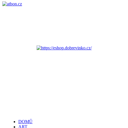
DOMŮ
ART