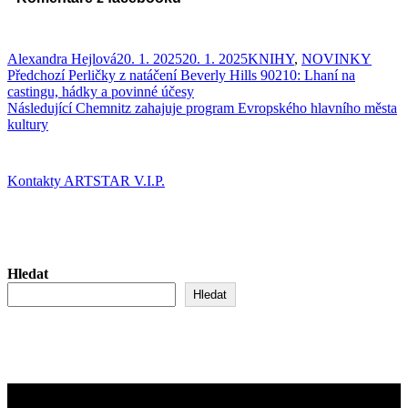
Autor:
Publikováno:
Rubriky:
Alexandra Hejlová
20. 1. 2025
20. 1. 2025
KNIHY
,
NOVINKY
Navigace
Předchozí
Předchozí
Perličky z natáčení Beverly Hills 90210: Lhaní na
příspěvek:
castingu, hádky a povinné účesy
pro
Následující
Následující
Chemnitz zahajuje program Evropského hlavního města
příspěvek
příspěvek:
kultury
Kontakty ARTSTAR V.I.P.
Hledat
Hledat