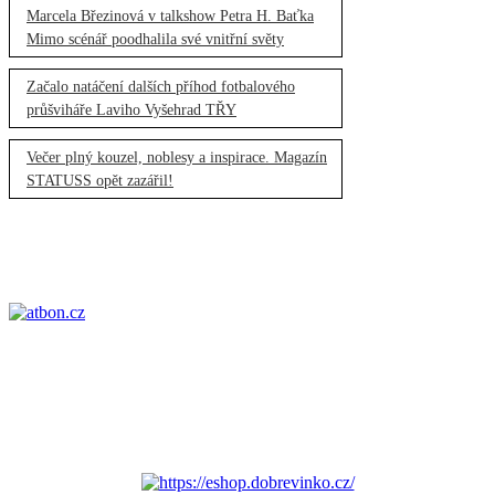
Marcela Březinová v talkshow Petra H. Baťka
Mimo scénář poodhalila své vnitřní světy
Začalo natáčení dalších příhod fotbalového
průšviháře Laviho Vyšehrad TŘY
Večer plný kouzel, noblesy a inspirace. Magazín
STATUSS opět zazářil!