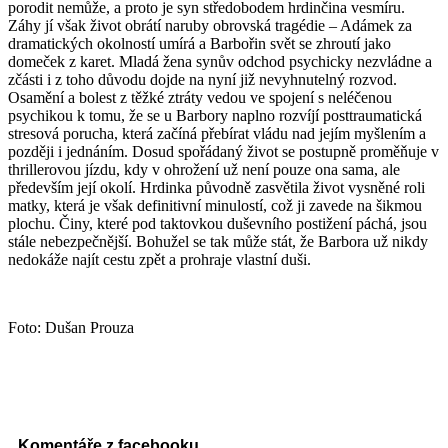
porodit nemůže, a proto je syn středobodem hrdinčina vesmíru.
Záhy jí však život obrátí naruby obrovská tragédie – Adámek za
dramatických okolností umírá a Barbořin svět se zhroutí jako
domeček z karet. Mladá žena synův odchod psychicky nezvládne a
zčásti i z toho důvodu dojde na nyní již nevyhnutelný rozvod.
Osamění a bolest z těžké ztráty vedou ve spojení s neléčenou
psychikou k tomu, že se u Barbory naplno rozvíjí posttraumatická
stresová porucha, která začíná přebírat vládu nad jejím myšlením a
později i jednáním. Dosud spořádaný život se postupně proměňuje v
thrillerovou jízdu, kdy v ohrožení už není pouze ona sama, ale
především její okolí. Hrdinka původně zasvětila život vysněné roli
matky, která je však definitivní minulostí, což ji zavede na šikmou
plochu. Činy, které pod taktovkou duševního postižení páchá, jsou
stále nebezpečnější. Bohužel se tak může stát, že Barbora už nikdy
nedokáže najít cestu zpět a prohraje vlastní duši.
Foto: Dušan Prouza
Komentáře z facebooku