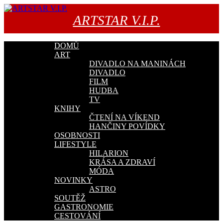
Přejít
k
ARTSTAR V.I.P.
obsahu
webu
DOMŮ
ART
DIVADLO NA MANINÁCH
DIVADLO
FILM
HUDBA
TV
KNIHY
ČTENÍ NA VÍKEND
HANČINY POVÍDKY
OSOBNOSTI
LIFESTYLE
HILARION
KRÁSA A ZDRAVÍ
MÓDA
NOVINKY
ASTRO
SOUTĚŽ
GASTRONOMIE
CESTOVÁNÍ