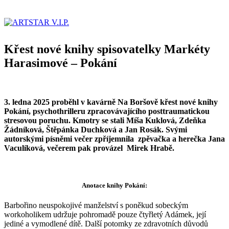
Křest nové knihy spisovatelky Markéty
Harasimové – Pokání
3. ledna 2025 proběhl v kavárně Na Boršově křest nové knihy
Pokání, psychothrilleru zpracovávajícího posttraumatickou
stresovou poruchu. Kmotry se stali Míša Kuklová, Zdeňka
Žádníková, Štěpánka Duchková a Jan Rosák. Svými
autorskými písněmi večer zpříjemnila zpěvačka a herečka Jana
Vaculíková, večerem pak provázel Mirek Hrabě.
Anotace knihy Pokání:
Barbořino neuspokojivé manželství s poněkud sobeckým
workoholikem udržuje pohromadě pouze čtyřletý Adámek, její
jediné a vymodlené dítě. Další potomky ze zdravotních důvodů