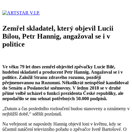
Zemřel skladatel, který objevil Lucii
Bílou, Petr Hannig, angažoval se i v
politice
Ve věku 79 let dnes zemřel objevitel zpěvačky Lucie Bílé,
hudební skladatel a producent Petr Hannig. Angažoval se i v
politice. Založil Stranu zdravého rozumu, později
přejmenovanou na Rozumní. Několikrát neúspěšně kandidoval
do Senátu a Poslanecké sněmovny. V lednu 2018 se v druhé
přímé volbě ucházel o funkci prezidenta České republiky, ale
nepodařilo se mu sehnat potřebných 50.000 podpisů.
„Datum a čas posledního rozloučení budou stanoveny a oznámeny v
nejbližší době,“ sdělili pozůstalí.
Na veřejnosti se naposledy Hannig objevil loni v květnu, kdy se
účastnil natáčení televizního pořadu o zpěvačce Ivetě Bartošové. O