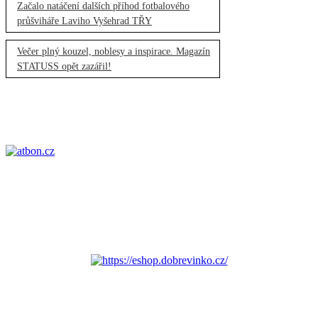
Začalo natáčení dalších příhod fotbalového
průšviháře Laviho Vyšehrad TŘY
Večer plný kouzel, noblesy a inspirace. Magazín
STATUSS opět zazářil!