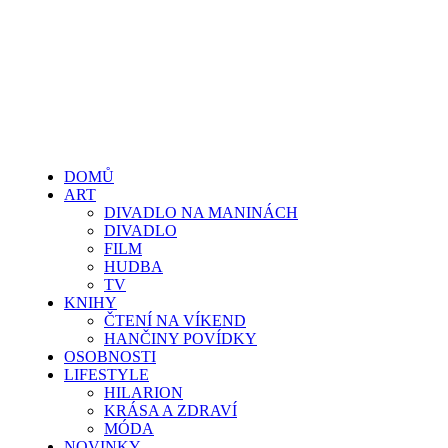
DOMŮ
ART
DIVADLO NA MANINÁCH
DIVADLO
FILM
HUDBA
TV
KNIHY
ČTENÍ NA VÍKEND
HANČINY POVÍDKY
OSOBNOSTI
LIFESTYLE
HILARION
KRÁSA A ZDRAVÍ
MÓDA
NOVINKY