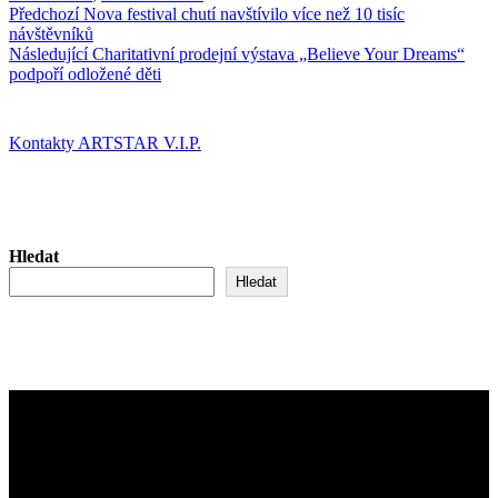
Navigace
Předchozí
Předchozí
Nova festival chutí navštívilo více než 10 tisíc
příspěvek:
návštěvníků
pro
Následující
Následující
Charitativní prodejní výstava „Believe Your Dreams“
příspěvek
příspěvek:
podpoří odložené děti
Kontakty ARTSTAR V.I.P.
Hledat
Hledat