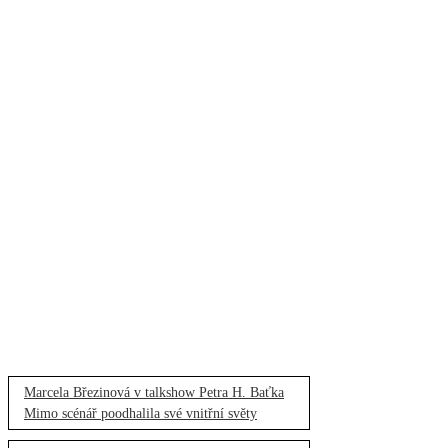
Marcela Březinová v talkshow Petra H. Baťka
Mimo scénář poodhalila své vnitřní světy