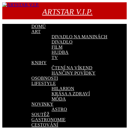
Přejít
k
ARTSTAR V.I.P.
obsahu
webu
DOMŮ
ART
DIVADLO NA MANINÁCH
DIVADLO
FILM
HUDBA
TV
KNIHY
ČTENÍ NA VÍKEND
HANČINY POVÍDKY
OSOBNOSTI
LIFESTYLE
HILARION
KRÁSA A ZDRAVÍ
MÓDA
NOVINKY
ASTRO
SOUTĚŽ
GASTRONOMIE
CESTOVÁNÍ