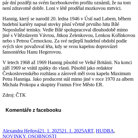
pár dní později na svém facebookovém profilu oznámil, že na tom
není zdravotně dobře. Loni v létě prodělal mozkovou mrtvici.
Hannig, který se narodil 20. ledna 1946 v Ústí nad Labem, během
hudební kariéry napsal stovky písní včetně prvního hitu Bílé
Neposlušné tenisky. Vedle Bílé spolupracoval dlouhodobě mimo
jiné s Vítězslavem Vávrou, Jitkou Zelenkovou, Lenkou Kořínkovou
nebo s Petrou Černockou. Za své nejlepší hudební období podle
svých slov považoval léta, kdy se svou kapelou doprovázel
šansoniérku Hanu Hegerovou.
V letech 1968 až 1969 Hannig působil ve Velké Británii. Na konci
září 1969 se vrátil zpátky do vlasti. Působil jako redaktor
Československého rozhlasu a zároveň měl svou kapelu Maximum
Petra Hanniga. Jako producent stál mimo jiné v roce 1970 za albem
Michala Prokopa a skupiny Framus Five Město ER.
Zdroj: ČTK
Komentáře z facebooku
Autor:
Publikováno:
Rubriky:
Alexandra Hejlová
21. 1. 2025
21. 1. 2025
ART
,
HUDBA
,
NOVINKY
,
OSOBNOSTI