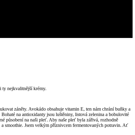
i ty nejkvalitnější krémy.
dukovat záněty. Avokádo obsahuje vitamin E, ten nám chrání buňky a
 Bohaté na antioxidanty jsou luštěniny, listová zelenina a bobulovité
né působení na naši pleť. Aby naše pleť byla zářivá, rozhodně
átů a smoothie. Jsem velkým příznivcem fermentovaných potravin. Ať