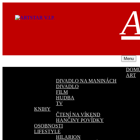
Přejít
A
k
obsahu
webu
Menu
DOM
ART
DIVADLO NA MANINÁCH
DIVADLO
FILM
HUDBA
TV
KNIHY
ČTENÍ NA VÍKEND
HANČINY POVÍDKY
OSOBNOSTI
LIFESTYLE
HILARION