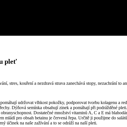
u pleť
cování, stres, kouření a nezdravá strava zanechává stopy, nezachrání to an
 pomáhají udržovat vlhkost pokožky, podporovat tvorbu kolagenu a re
 ořechy. Dýňová semínka obsahují zinek a pomáhají při podrážděné pleti.
ejí obranyschopnost. Dostatečné množství vitaminů A, C a E má blahodár
em mládí pro obsah betainu je červená řepa. Určitě ji použijme do sal
rný účinek na naše zažívání a to se odráží na naší pleti.