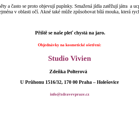
ty a často se proto objevují pupínky. Smažená jídla zatěžují játra a u
zejména v oblasti očí. Akné také může způsobovat bílá mouka, která ryc
Příště se naše pleť chystá na jaro.
Objednávky na kosmetické ošetření:
Studio Vivien
Zdeňka Polterová
U Průhonu 1516/32, 170 00 Praha – Holešovice
info@zdravevpraze.cz