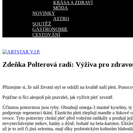
KRÁSA A ZDRAVÍ
MÓDA
NOVINKY
ASTRO
SOUTĚŽ
GASTRONOMIE
CESTOVÁNÍ
Zdeňka Polterová radí: Výživa pro zdravo
Přiznejme si, že náš životní styl se odráží na kvalitě naší pleti. Pono
Pojďme si říci alespoň pár pravidel, jak vyživit pleť zevnitř.
Účinnou potravinou jsou ryby. Obsahují omega-3 mastné kyseliny, ty
podporuje regeneraci tkání. Elasticitu pleti zlepšují mandle a lískové
ovoce. Tyto potraviny chrání pleť před volnými radikály a posilují j
nevynechávejme mrkev, batáty a dýně, bohaté na beta-karoten. Elixír
už je to zelí či jiná zelenina, mají díky probiotickým kulturám blahodá