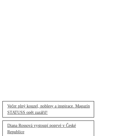
Večer plný kouzel, noblesy a inspirace. Magazín
STATUSS opět zazářil!
Diana Rossová vystoupí poprvé v České
Republice