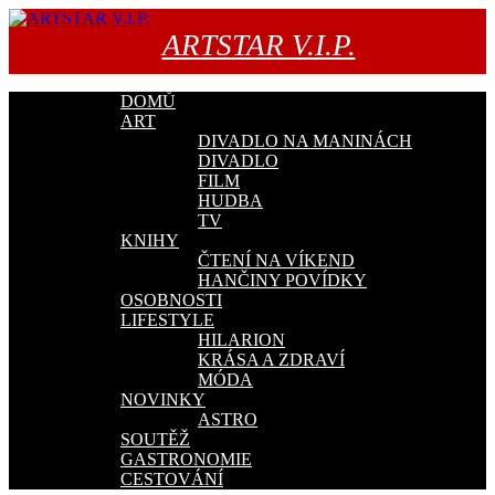
Přejít
k
ARTSTAR V.I.P.
obsahu
webu
DOMŮ
ART
DIVADLO NA MANINÁCH
DIVADLO
FILM
HUDBA
TV
KNIHY
ČTENÍ NA VÍKEND
HANČINY POVÍDKY
OSOBNOSTI
LIFESTYLE
HILARION
KRÁSA A ZDRAVÍ
MÓDA
NOVINKY
ASTRO
SOUTĚŽ
GASTRONOMIE
CESTOVÁNÍ