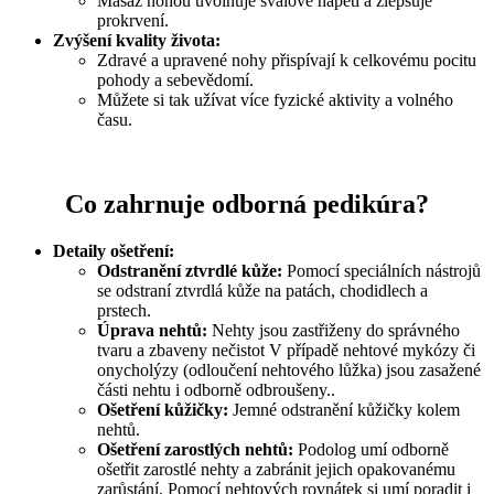
Masáž nohou uvolňuje svalové napětí a zlepšuje
prokrvení.
Zvýšení kvality života:
Zdravé a upravené nohy přispívají k celkovému pocitu
pohody a sebevědomí.
Můžete si tak užívat více fyzické aktivity a volného
času.
Co zahrnuje odborná pedikúra?
Detaily ošetření:
Odstranění ztvrdlé kůže:
Pomocí speciálních nástrojů
se odstraní ztvrdlá kůže na patách, chodidlech a
prstech.
Úprava nehtů:
Nehty jsou zastřiženy do správného
tvaru a zbaveny nečistot V případě nehtové mykózy či
onycholýzy (odloučení nehtového lůžka) jsou zasažené
části nehtu i odborně odbroušeny..
Ošetření kůžičky:
Jemné odstranění kůžičky kolem
nehtů.
Ošetření zarostlých nehtů:
Podolog umí odborně
ošetřit zarostlé nehty a zabránit jejich opakovanému
zarůstání. Pomocí nehtových rovnátek si umí poradit i