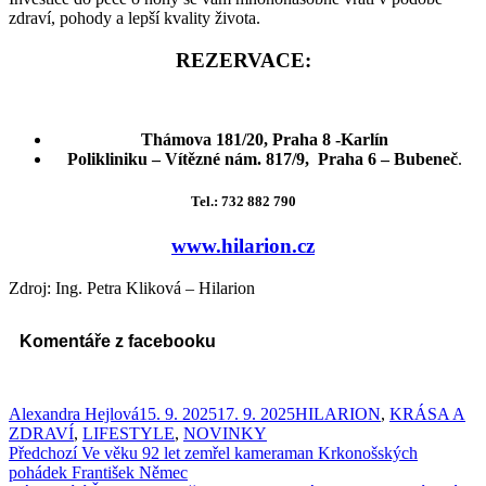
zdraví, pohody a lepší kvality života.
REZERVACE:
Thámova 181/20,
Praha 8 -Karlín
Polikliniku – Vítězné nám. 817/9, Praha 6 – Bubeneč
.
Tel.: 732 882 790
www.hilarion.cz
Zdroj: Ing. Petra Kliková – Hilarion
Komentáře z facebooku
Autor:
Publikováno:
Rubriky:
Alexandra Hejlová
15. 9. 2025
17. 9. 2025
HILARION
,
KRÁSA A
ZDRAVÍ
,
LIFESTYLE
,
NOVINKY
Navigace
Předchozí
Předchozí
Ve věku 92 let zemřel kameraman Krkonošských
příspěvek:
pohádek František Němec