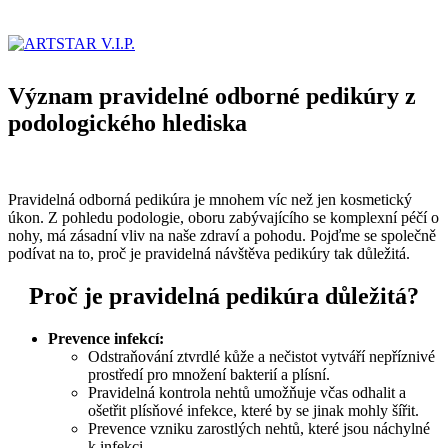
Význam pravidelné odborné pedikúry z
podologického hlediska
Pravidelná odborná pedikúra je mnohem víc než jen kosmetický
úkon. Z pohledu podologie, oboru zabývajícího se komplexní péčí o
nohy, má zásadní vliv na naše zdraví a pohodu. Pojďme se společně
podívat na to, proč je pravidelná návštěva pedikúry tak důležitá.
Proč je pravidelná pedikúra důležitá?
Prevence infekcí:
Odstraňování ztvrdlé kůže a nečistot vytváří nepříznivé
prostředí pro množení bakterií a plísní.
Pravidelná kontrola nehtů umožňuje včas odhalit a
ošetřit plísňové infekce, které by se jinak mohly šířit.
Prevence vzniku zarostlých nehtů, které jsou náchylné
k infekci.