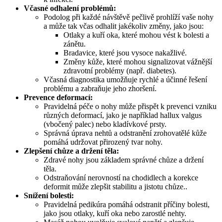
Včasné odhalení problémů:
Podolog při každé návštěvě pečlivě prohlíží vaše nohy
a může tak včas odhalit jakékoliv změny, jako jsou:
Otlaky a kuří oka, které mohou vést k bolesti a
zánětu.
Bradavice, které jsou vysoce nakažlivé.
Změny kůže, které mohou signalizovat vážnější
zdravotní problémy (např. diabetes).
Včasná diagnostika umožňuje rychlé a účinné řešení
problému a zabraňuje jeho zhoršení.
Prevence deformací:
Pravidelná péče o nohy může přispět k prevenci vzniku
různých deformací, jako je například hallux valgus
(vbočený palec) nebo kladívkové prsty.
Správná úprava nehtů a odstranění zrohovatělé kůže
pomáhá udržovat přirozený tvar nohy.
Zlepšení chůze a držení těla:
Zdravé nohy jsou základem správné chůze a držení
těla.
Odstraňování nerovností na chodidlech a korekce
deformit může zlepšit stabilitu a jistotu chůze..
Snížení bolesti:
Pravidelná pedikúra pomáhá odstranit příčiny bolesti,
jako jsou otlaky, kuří oka nebo zarostlé nehty.