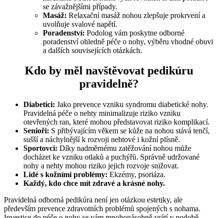
se závažnějšími případy.
Masáž:
Relaxační masáž nohou zlepšuje prokrvení a
uvolňuje svalové napětí.
Poradenství:
Podolog vám poskytne odborné
poradenství ohledně péče o nohy, výběru vhodné obuvi
a dalších souvisejících otázkách.
Kdo by měl navštěvovat pedikúru
pravidelně?
Diabetici:
Jako prevence vzniku syndromu diabetické nohy.
Pravidelná péče o nehty minimalizuje riziko vzniku
otevřených ran, které mohou představovat riziko komplikací.
Senioři:
S přibývajícím věkem se kůže na nohou stává tenčí,
sušší a náchylnější k rozvoji nehtové i kožní plísně.
Sportovci:
Díky nadměrnému zatěžování nohou může
docházet ke vzniku otlaků a puchýřů. Správně udržované
nohy a nehty mohou riziko jejich rozvoje snižovat.
Lidé s kožními problémy:
Ekzémy, psoriáza.
Každý, kdo chce mít zdravé a krásné nohy.
Pravidelná odborná pedikúra není jen otázkou estetiky, ale
především prevence zdravotních problémů spojených s nohama.
Investice do péče o nohy se vám mnohonásobně vrátí v podobě