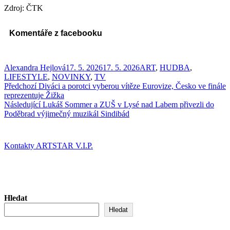
Zdroj: ČTK
Komentáře z facebooku
Autor:
Publikováno:
Rubriky:
Alexandra Hejlová
17. 5. 2026
17. 5. 2026
ART
,
HUDBA
,
LIFESTYLE
,
NOVINKY
,
TV
Navigace
Předchozí
Předchozí
Diváci a porotci vyberou vítěze Eurovize, Česko ve finále
příspěvek:
reprezentuje Žižka
pro
Následující
Následující
Lukáš Sommer a ZUŠ v Lysé nad Labem přivezli do
příspěvek
příspěvek:
Poděbrad výjimečný muzikál Sindibád
Kontakty ARTSTAR V.I.P.
Hledat
Hledat