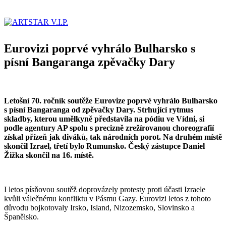
Eurovizi poprvé vyhrálo Bulharsko s
písní Bangaranga zpěvačky Dary
Letošní 70. ročník soutěže Eurovize poprvé vyhrálo Bulharsko
s písní Bangaranga od zpěvačky Dary. Strhující rytmus
skladby, kterou umělkyně představila na pódiu ve Vídni, si
podle agentury AP spolu s precizně zrežírovanou choreografií
získal přízeň jak diváků, tak národních porot. Na druhém místě
skončil Izrael, třetí bylo Rumunsko. Český zástupce Daniel
Žižka skončil na 16. místě.
I letos písňovou soutěž doprovázely protesty proti účasti Izraele
kvůli válečnému konfliktu v Pásmu Gazy. Eurovizi letos z tohoto
důvodu bojkotovaly Irsko, Island, Nizozemsko, Slovinsko a
Španělsko.