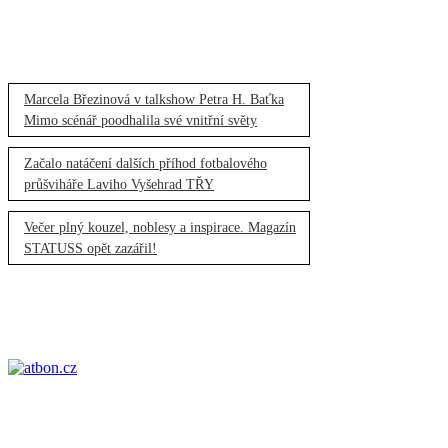
Marcela Březinová v talkshow Petra H. Baťka
Mimo scénář poodhalila své vnitřní světy
Začalo natáčení dalších příhod fotbalového
průšviháře Laviho Vyšehrad TŘY
Večer plný kouzel, noblesy a inspirace. Magazín
STATUSS opět zazářil!