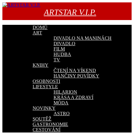
Přejít
k
ARTSTAR V.I.P.
obsahu
webu
DOMŮ
ART
DIVADLO NA MANINÁCH
DIVADLO
FILM
HUDBA
TV
KNIHY
ČTENÍ NA VÍKEND
HANČINY POVÍDKY
OSOBNOSTI
LIFESTYLE
HILARION
KRÁSA A ZDRAVÍ
MÓDA
NOVINKY
ASTRO
SOUTĚŽ
GASTRONOMIE
CESTOVÁNÍ