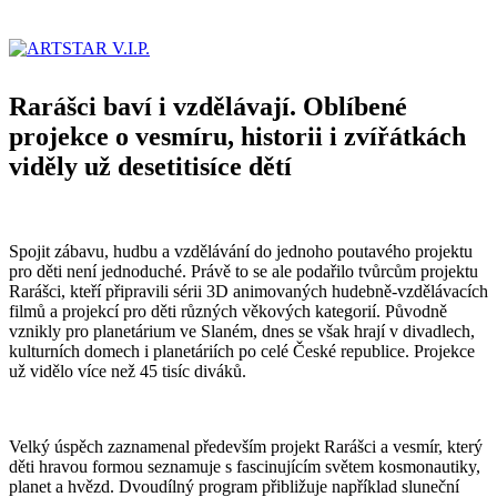
Rarášci baví i vzdělávají. Oblíbené
projekce o vesmíru, historii i zvířátkách
viděly už desetitisíce dětí
Spojit zábavu, hudbu a vzdělávání do jednoho poutavého projektu
pro děti není jednoduché. Právě to se ale podařilo tvůrcům projektu
Rarášci, kteří připravili sérii 3D animovaných hudebně-vzdělávacích
filmů a projekcí pro děti různých věkových kategorií. Původně
vznikly pro planetárium ve Slaném, dnes se však hrají v divadlech,
kulturních domech i planetáriích po celé České republice. Projekce
už vidělo více než 45 tisíc diváků.
Velký úspěch zaznamenal především projekt Rarášci a vesmír, který
děti hravou formou seznamuje s fascinujícím světem kosmonautiky,
planet a hvězd. Dvoudílný program přibližuje například sluneční