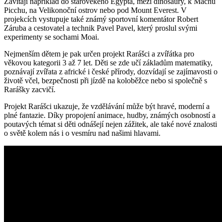
Zavítají například do starověkého Egypta, mezi dinosaury, k Machu
Picchu, na Velikonoční ostrov nebo pod Mount Everest. V
projekcích vystupuje také známý sportovní komentátor Robert
Záruba a cestovatel a technik Pavel Pavel, který proslul svými
experimenty se sochami Moai.
Nejmenším dětem je pak určen projekt Rarášci a zvířátka pro
věkovou kategorii 3 až 7 let. Děti se zde učí základům matematiky,
poznávají zvířata z africké i české přírody, dozvídají se zajímavosti o
životě včel, bezpečnosti při jízdě na koloběžce nebo si společně s
Rarášky zacvičí.
Projekt Rarášci ukazuje, že vzdělávání může být hravé, moderní a
plné fantazie. Díky propojení animace, hudby, známých osobností a
poutavých témat si děti odnášejí nejen zážitek, ale také nové znalosti
o světě kolem nás i o vesmíru nad našimi hlavami.