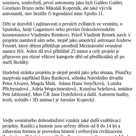
soustavu, souhvězdí, první astronomy jako byli Galileo Galilei,
Giordano Bruno nebo Mikuláš Koperník, ale také výcvik
astronautů, stav beztíže či legendární mise Apollo 11.
Děti se dozvědí i zajímavosti o prvních zvířatech ve vesmíru, o
Sputniku, Juriji Gagarinovi nebo prvním československém
kosmonautovi Vladimíru Remkovi. Právě Vladimír Remek navíc v
projektu namluvil sám sebe, stejně jako americký astronaut Andrew
Feustel, který dětem přibližuje prostředí Mezinárodní vesmírné
stanice ISS. Jeden díl trvá přibližně 25 minut a celý projekt je
připraven pro různé věkové kategorie dětí od předškoláků až po
starší školáky.
Hudební stránka projektu je stejně pestrá jako jeho témata. Písničky
nazpívala například Bára Basiková, sólistka Národního divadla
Petra Alvarez, Magda Malá, Jolana Hana Smyčková, Lumíra
Přichystalová , Adela Wegschmeidová , Kristýna Selešiová, imitátor
Petr Jablonský, Miss ČR Jana Doleželová a další. Autorem hudby,
textů, scénáře i 3D animací je Jaroslav Kopecký.
Vedle vesmírného dobrodružství vznikly také další vzdělávací
projekty. Rarášci a historie jsou určeny dětem od 8 do 14 let a
zábavnou formou je provedou historií i světovými civilizacemi.