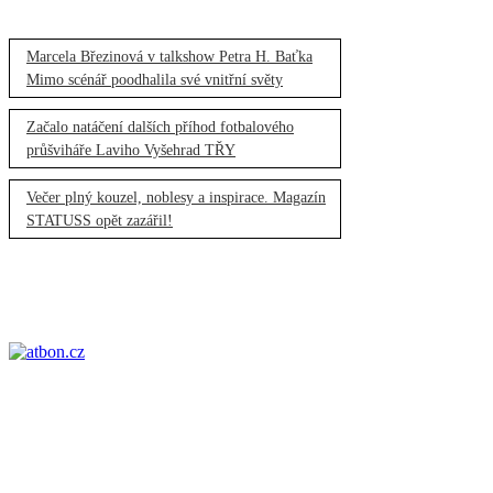
Marcela Březinová v talkshow Petra H. Baťka
Mimo scénář poodhalila své vnitřní světy
Začalo natáčení dalších příhod fotbalového
průšviháře Laviho Vyšehrad TŘY
Večer plný kouzel, noblesy a inspirace. Magazín
STATUSS opět zazářil!