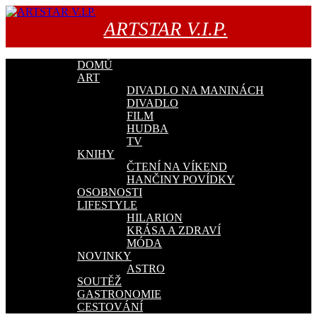
Přejít
k
ARTSTAR V.I.P.
obsahu
webu
DOMŮ
ART
DIVADLO NA MANINÁCH
DIVADLO
FILM
HUDBA
TV
KNIHY
ČTENÍ NA VÍKEND
HANČINY POVÍDKY
OSOBNOSTI
LIFESTYLE
HILARION
KRÁSA A ZDRAVÍ
MÓDA
NOVINKY
ASTRO
SOUTĚŽ
GASTRONOMIE
CESTOVÁNÍ