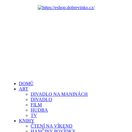
DOMŮ
ART
DIVADLO NA MANINÁCH
DIVADLO
FILM
HUDBA
TV
KNIHY
ČTENÍ NA VÍKEND
HANČINY POVÍDKY