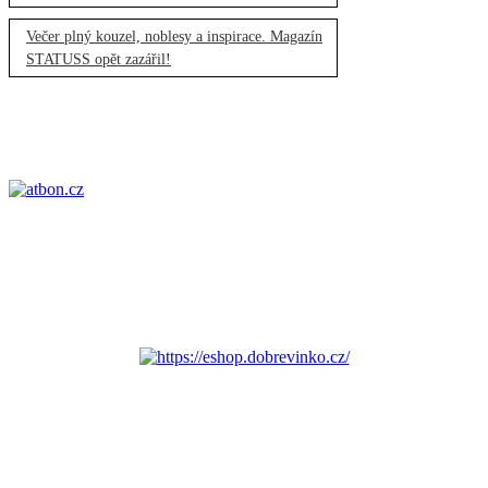
Večer plný kouzel, noblesy a inspirace. Magazín
STATUSS opět zazářil!