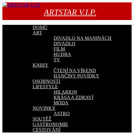
Přejít
k
ARTSTAR V.I.P.
obsahu
webu
DOMŮ
ART
DIVADLO NA MANINÁCH
DIVADLO
FILM
HUDBA
TV
KNIHY
ČTENÍ NA VÍKEND
HANČINY POVÍDKY
OSOBNOSTI
LIFESTYLE
HILARION
KRÁSA A ZDRAVÍ
MÓDA
NOVINKY
ASTRO
SOUTĚŽ
GASTRONOMIE
CESTOVÁNÍ