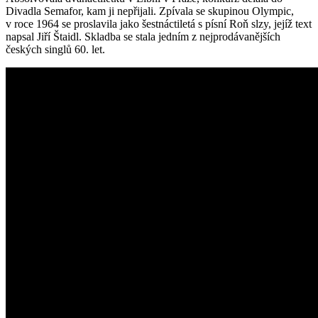
Divadla Semafor, kam ji nepřijali. Zpívala se skupinou Olympic,
v roce 1964 se proslavila jako šestnáctiletá s písní Roň slzy, jejíž text
napsal Jiří Štaidl. Skladba se stala jedním z nejprodávanějších
českých singlů 60. let.