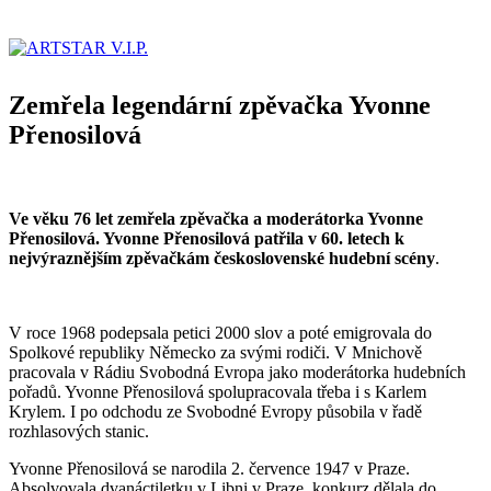
Zemřela legendární zpěvačka Yvonne
Přenosilová
Ve věku 76 let zemřela zpěvačka a moderátorka Yvonne
Přenosilová. Yvonne Přenosilová patřila v 60. letech k
nejvýraznějším zpěvačkám československé hudební scény
.
V roce 1968 podepsala petici 2000 slov a poté emigrovala do
Spolkové republiky Německo za svými rodiči. V Mnichově
pracovala v Rádiu Svobodná Evropa jako moderátorka hudebních
pořadů. Yvonne Přenosilová spolupracovala třeba i s Karlem
Krylem. I po odchodu ze Svobodné Evropy působila v řadě
rozhlasových stanic.
Yvonne Přenosilová se narodila 2. července 1947 v Praze.
Absolvovala dvanáctiletku v Libni v Praze, konkurz dělala do