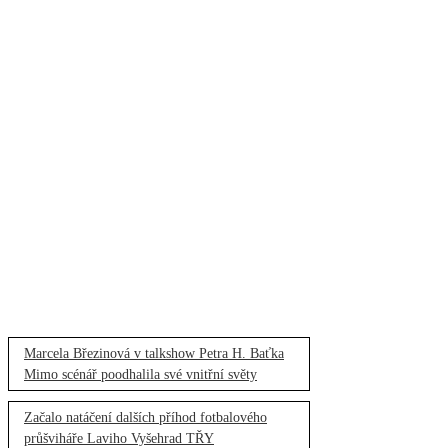
Marcela Březinová v talkshow Petra H. Baťka
Mimo scénář poodhalila své vnitřní světy
Začalo natáčení dalších příhod fotbalového
průšviháře Laviho Vyšehrad TŘY