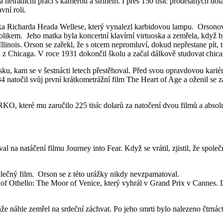
a netradiční práci s kamerou a střihem. I přes 150 tisíc prodělaných do
vní roli.
a Richarda Heada Wellese, který vynalezl karbidovou lampu. Orsonovo 
olikem. Jeho matka byla koncertní klavírní virtuoska a zemřela, když by
llinois. Orson se zařekl, že s otcem nepromluví, dokud nepřestane pít, 
 z Chicaga. V roce 1931 dokončil školu a začal dálkově studovat chic
Irsku, kam se v šestnácti letech přestěhoval. Před svou opravdovou kari
 natočil svůj první krátkometrážní film The Heart of Age a oženil se za
, které mu zaručilo 225 tisíc dolarů za natočení dvou filmů a absol
val na natáčení filmu Journey into Fear. Když se vrátil, zjistil, že spo
ělečný film. Orson se z této urážky nikdy nevzpamatoval.
f Othello: The Moor of Venice, který vyhrál v Grand Prix v Cannes. Do
že náhle zemřel na srdeční záchvat. Po jeho smrti bylo nalezeno čtrnáct