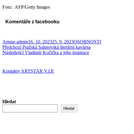
Foto: AFP/Getty Images
Komentáře z facebooku
Autor:
Publikováno:
Rubriky:
Artstar admin
16. 10. 2023
25. 9. 2023
OSOBNOSTI
Navigace
Předchozí
Předchozí
Pražská Salmovská literární kavárna
příspěvek:
Následující
Následující
Vladimír Kočička a jeho inspirace
pro
příspěvek:
příspěvek
Kontakty ARTSTAR V.I.P.
Hledat
Hledat