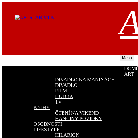
Přejít
A
k
obsahu
webu
Menu
DOM
ART
DIVADLO NA MANINÁCH
DIVADLO
FILM
HUDBA
TV
KNIHY
ČTENÍ NA VÍKEND
HANČINY POVÍDKY
OSOBNOSTI
LIFESTYLE
HILARION