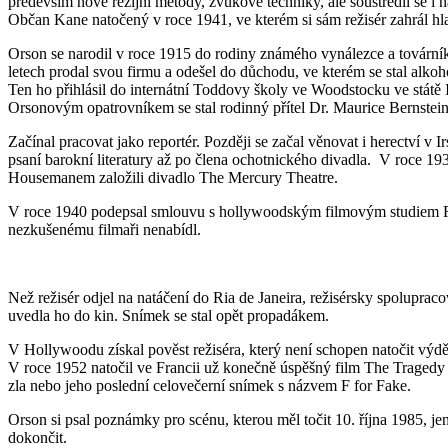
především nové režijní metody, zvukové techniky, ale soustředil se i n
Občan Kane natočený v roce 1941, ve kterém si sám režisér zahrál hla
Orson se narodil v roce 1915 do rodiny známého vynálezce a továrník
letech prodal svou firmu a odešel do důchodu, ve kterém se stal alkoh
Ten ho přihlásil do internátní Toddovy školy ve Woodstocku ve státě I
Orsonovým opatrovníkem se stal rodinný přítel Dr. Maurice Bernstein
Začínal pracovat jako reportér. Později se začal věnovat i herectví v 
psaní barokní literatury až po člena ochotnického divadla. V roce 1934
Housemanem založili divadlo The Mercury Theatre.
V roce 1940 podepsal smlouvu s hollywoodským filmovým studiem RKO
nezkušenému filmaři nenabídl.
Než režisér odjel na natáčení do Ria de Janeira, režisérsky spolupraco
uvedla ho do kin. Snímek se stal opět propadákem.
V Hollywoodu získal pověst režiséra, který není schopen natočit výd
V roce 1952 natočil ve Francii už konečně úspěšný film The Tragedy o
zla nebo jeho poslední celovečerní snímek s názvem F for Fake.
Orson si psal poznámky pro scénu, kterou měl točit 10. října 1985, jen
dokončit.