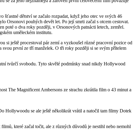
larů se za jeho nejznámější a zároveň první celovečerní film považuje
šťastné dětství se začalo rozpadat, když jeho otec ve svých 46
lo Orsonovi pouhých devět let. Po její smrti začal s otcem cestovat.
ten poté o dva roky později, v Orsonových patnácti letech, zemřel.
agském uměleckém institutu.
érou si ještě procestoval pár zemí a vyzkoušel různé pracovní pozice od
 svou první ze tří manželek. O tři roky později si se svým přítelem
utní tvůrčí svobodu. Tyto skvělé podmínky snad nikdy Hollywood
lečnost The Magnificent Ambersons ze strachu zkrátila film o 43 minut a
 Hollywoodu se ale ještě několikrát vrátil a natočil tam filmy Dotek
 filmů, které začal točit, ale z různých důvodů je nestihl nebo nemohl