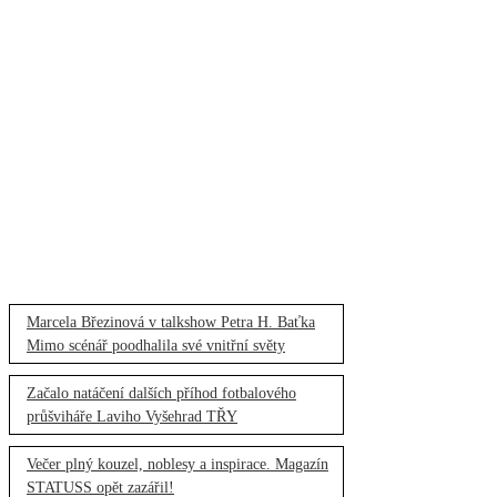
Marcela Březinová v talkshow Petra H. Baťka
Mimo scénář poodhalila své vnitřní světy
Začalo natáčení dalších příhod fotbalového
průšviháře Laviho Vyšehrad TŘY
Večer plný kouzel, noblesy a inspirace. Magazín
STATUSS opět zazářil!