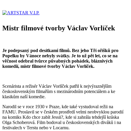
Mistr filmové tvorby Václav Vorlíček
Je podepsaný pod desítkami filmů. Bez jeho Tří oříšků pro
Popelku by Vánoce nebyly svátky. Je to už pět let, co se na
věčnost odebral tvůrce půvabných pohádek, bláznivých
komedií, mistr filmové tvorby Václav Vorlíček.
Scenárista a režisér Václav Vorlíček patřil k nejvýraznějším
československým filmařům s mezinárodním potenciálem a ke
klasikům naší komedie.
Narodil se v roce 1930 v Praze, kde také vystudoval režii na
FAMU. Proslavil se v českém prostředí velmi neobvyklou parodií
na komiks Kdo chce zabít Jessii?, kde si zahrála tehdejší kráska
Olga Schoberová. Film bodoval u československých diváků i na
festivalech v Terstu nebo v Locarnu.