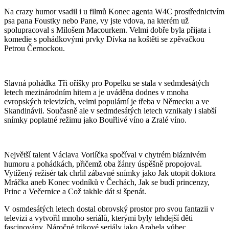
Na crazy humor vsadil i u filmů Konec agenta W4C prostřednictvím
psa pana Foustky nebo Pane, vy jste vdova, na kterém už
spolupracoval s Milošem Macourkem. Velmi dobře byla přijata i
komedie s pohádkovými prvky Dívka na koštěti se zpěvačkou
Petrou Černockou.
Slavná pohádka Tři oříšky pro Popelku se stala v sedmdesátých
letech mezinárodním hitem a je uváděna dodnes v mnoha
evropských televizích, velmi populární je třeba v Německu a ve
Skandinávii. Současně ale v sedmdesátých letech vznikaly i slabší
snímky poplatné režimu jako Bouřlivé víno a Zralé víno.
Největší talent Václava Vorlíčka spočíval v chytrém bláznivém
humoru a pohádkách, přičemž oba žánry úspěšně propojoval.
Vytížený režisér tak chrlil zábavné snímky jako Jak utopit doktora
Mráčka aneb Konec vodníků v Čechách, Jak se budí princenzy,
Princ a Večernice a Což takhle dát si špenát.
V osmdesátých letech dostal obrovský prostor pro svou fantazii v
televizi a vytvořil mnoho seriálů, kterými byly tehdejší děti
fascinovány. Náročné trikové seriály jako Arabela vůbec