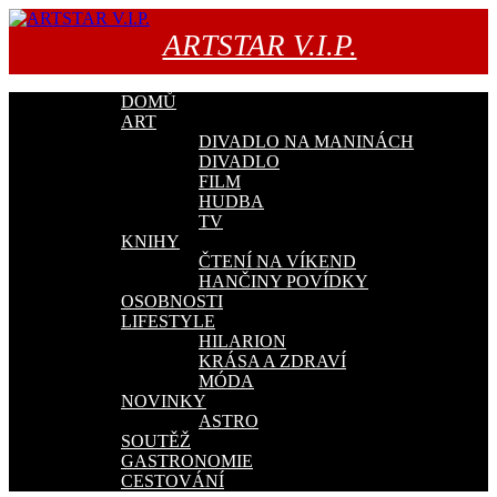
Přejít
k
ARTSTAR V.I.P.
obsahu
webu
DOMŮ
ART
DIVADLO NA MANINÁCH
DIVADLO
FILM
HUDBA
TV
KNIHY
ČTENÍ NA VÍKEND
HANČINY POVÍDKY
OSOBNOSTI
LIFESTYLE
HILARION
KRÁSA A ZDRAVÍ
MÓDA
NOVINKY
ASTRO
SOUTĚŽ
GASTRONOMIE
CESTOVÁNÍ