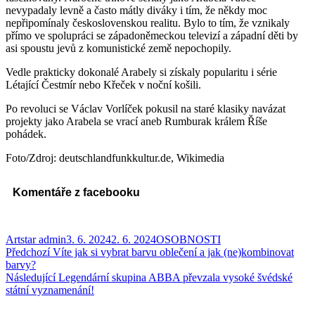
nevypadaly levně a často mátly diváky i tím, že někdy moc
nepřipomínaly československou realitu. Bylo to tím, že vznikaly
přímo ve spolupráci se západoněmeckou televizí a západní děti by
asi spoustu jevů z komunistické země nepochopily.
Vedle prakticky dokonalé Arabely si získaly popularitu i série
Létající Čestmír nebo Křeček v noční košili.
Po revoluci se Václav Vorlíček pokusil na staré klasiky navázat
projekty jako Arabela se vrací aneb Rumburak králem Říše
pohádek.
Foto/Zdroj: deutschlandfunkkultur.de, Wikimedia
Komentáře z facebooku
Autor:
Publikováno:
Rubriky:
Artstar admin
3. 6. 2024
2. 6. 2024
OSOBNOSTI
Navigace
Předchozí
Předchozí
Víte jak si vybrat barvu oblečení a jak (ne)kombinovat
příspěvek:
barvy?
pro
Následující
Následující
Legendární skupina ABBA převzala vysoké švédské
příspěvek
příspěvek:
státní vyznamenání!