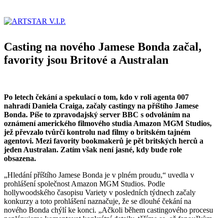
Casting na nového Jamese Bonda začal,
favority jsou Britové a Australan
Po letech čekání a spekulací o tom, kdo v roli agenta 007
nahradí Daniela Craiga, začaly castingy na příštího Jamese
Bonda. Píše to zpravodajský server BBC s odvoláním na
oznámení amerického filmového studia Amazon MGM Studios,
jež převzalo tvůrčí kontrolu nad filmy o britském tajném
agentovi. Mezi favority bookmakerů je pět britských herců a
jeden Australan. Zatím však není jasné, kdy bude role
obsazena.
„Hledání příštího Jamese Bonda je v plném proudu,“ uvedla v
prohlášení společnost Amazon MGM Studios. Podle
hollywoodského časopisu Variety v posledních týdnech začaly
konkurzy a toto prohlášení naznačuje, že se dlouhé čekání na
nového Bonda chýlí ke konci. „Ačkoli během castingového procesu