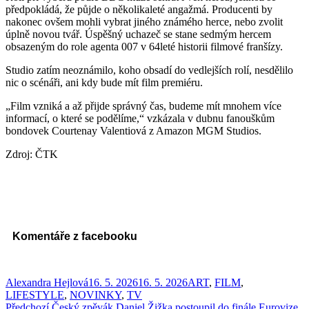
předpokládá, že půjde o několikaleté angažmá. Producenti by
nakonec ovšem mohli vybrat jiného známého herce, nebo zvolit
úplně novou tvář. Úspěšný uchazeč se stane sedmým hercem
obsazeným do role agenta 007 v 64leté historii filmové franšízy.
Studio zatím neoznámilo, koho obsadí do vedlejších rolí, nesdělilo
nic o scénáři, ani kdy bude mít film premiéru.
„Film vzniká a až přijde správný čas, budeme mít mnohem více
informací, o které se podělíme,“ vzkázala v dubnu fanouškům
bondovek Courtenay Valentiová z Amazon MGM Studios.
Zdroj: ČTK
Komentáře z facebooku
Autor:
Publikováno:
Rubriky:
Alexandra Hejlová
16. 5. 2026
16. 5. 2026
ART
,
FILM
,
LIFESTYLE
,
NOVINKY
,
TV
Předchozí
Předchozí
Český zpěvák Daniel Žižka postoupil do finále Eurovize