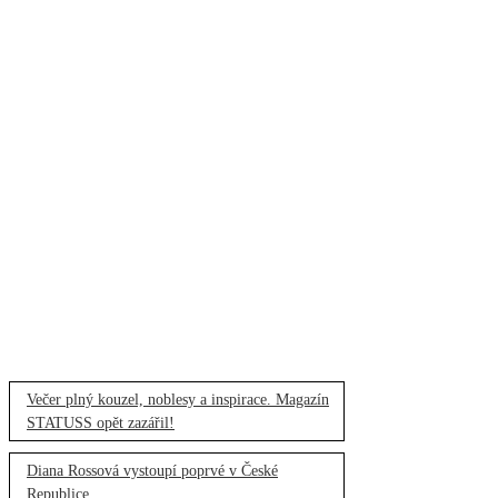
Večer plný kouzel, noblesy a inspirace. Magazín
STATUSS opět zazářil!
Diana Rossová vystoupí poprvé v České
Republice