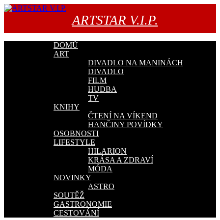
Přejít
k
ARTSTAR V.I.P.
obsahu
webu
DOMŮ
ART
DIVADLO NA MANINÁCH
DIVADLO
FILM
HUDBA
TV
KNIHY
ČTENÍ NA VÍKEND
HANČINY POVÍDKY
OSOBNOSTI
LIFESTYLE
HILARION
KRÁSA A ZDRAVÍ
MÓDA
NOVINKY
ASTRO
SOUTĚŽ
GASTRONOMIE
CESTOVÁNÍ