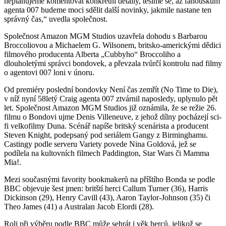
neplánujeme komentovat konkrétní detaily, těšíme se, až fanouškům
agenta 007 budeme moci sdělit další novinky, jakmile nastane ten
správný čas,“ uvedla společnost.
Společnost Amazon MGM Studios uzavřela dohodu s Barbarou
Broccoliovou a Michaelem G. Wilsonem, britsko-americkými dědici
filmového producenta Alberta „Cubbyho“ Broccoliho a
dlouholetými správci bondovek, a převzala tvůrčí kontrolu nad filmy
o agentovi 007 loni v únoru.
Od premiéry poslední bondovky Není čas zemřít (No Time to Die),
v níž nyní 58letý Craig agenta 007 ztvárnil naposledy, uplynulo pět
let. Společnost Amazon MGM Studios již oznámila, že se režie 26.
filmu o Bondovi ujme Denis Villeneuve, z jehož dílny pocházejí sci-
fi velkofilmy Duna. Scénář napíše britský scenárista a producent
Steven Knight, podepsaný pod seriálem Gangy z Birminghamu.
Castingy podle serveru Variety povede Nina Goldová, jež se
podílela na kultovních filmech Paddington, Star Wars či Mamma
Mia!.
Mezi současnými favority bookmakerů na příštího Bonda se podle
BBC objevuje šest jmen: britští herci Callum Turner (36), Harris
Dickinson (29), Henry Cavill (43), Aaron Taylor-Johnson (35) či
Theo James (41) a Australan Jacob Elordi (28).
Roli při výběru podle BBC může sehrát i věk herců, jelikož se