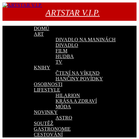
Přejít
k
ARTSTAR V.I.P.
obsahu
webu
DOMŮ
ART
DIVADLO NA MANINÁCH
DIVADLO
FILM
HUDBA
TV
KNIHY
ČTENÍ NA VÍKEND
HANČINY POVÍDKY
OSOBNOSTI
LIFESTYLE
HILARION
KRÁSA A ZDRAVÍ
MÓDA
NOVINKY
ASTRO
SOUTĚŽ
GASTRONOMIE
CESTOVÁNÍ