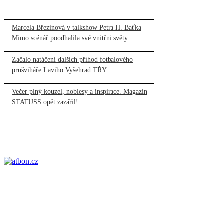
Marcela Březinová v talkshow Petra H. Baťka
Mimo scénář poodhalila své vnitřní světy
Začalo natáčení dalších příhod fotbalového
průšviháře Laviho Vyšehrad TŘY
Večer plný kouzel, noblesy a inspirace. Magazín
STATUSS opět zazářil!