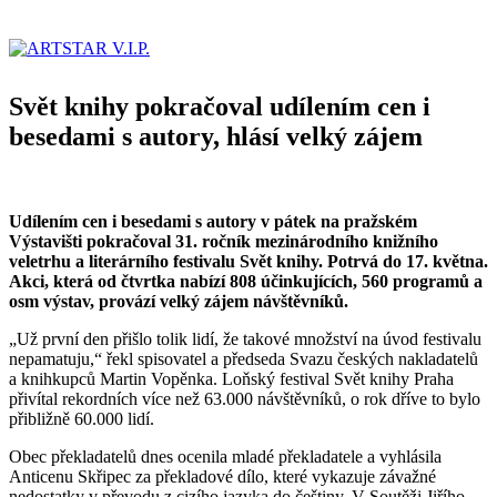
Svět knihy pokračoval udílením cen i
besedami s autory, hlásí velký zájem
Udílením cen i besedami s autory v pátek na pražském
Výstavišti pokračoval 31. ročník mezinárodního knižního
veletrhu a literárního festivalu Svět knihy. Potrvá do 17. května.
Akci, která od čtvrtka nabízí 808 účinkujících, 560 programů a
osm výstav, provází velký zájem návštěvníků.
„Už první den přišlo tolik lidí, že takové množství na úvod festivalu
nepamatuju,“ řekl spisovatel a předseda Svazu českých nakladatelů
a knihkupců Martin Vopěnka. Loňský festival Svět knihy Praha
přivítal rekordních více než 63.000 návštěvníků, o rok dříve to bylo
přibližně 60.000 lidí.
Obec překladatelů dnes ocenila mladé překladatele a vyhlásila
Anticenu Skřipec za překladové dílo, které vykazuje závažné
nedostatky v převodu z cizího jazyka do češtiny. V Soutěži Jiřího