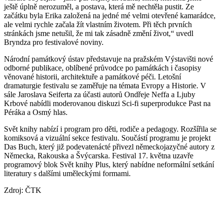
ještě úplně nerozuměl, a postava, která mě nechtěla pustit. Ze
začátku byla Erika založená na jedné mé velmi otevřené kamarádce,
ale velmi rychle začala žít vlastním životem. Při těch prvních
stránkách jsme netušil, že mi tak zásadně změní život,“ uvedl
Bryndza pro festivalové noviny.
Národní památkový ústav představuje na pražském Výstavišti nové
odborné publikace, oblíbené průvodce po památkách i časopisy
věnované historii, architektuře a památkové péči. Letošní
dramaturgie festivalu se zaměřuje na témata Evropy a Historie. V
sále Jaroslava Seiferta za účasti autorů Ondřeje Neffa a Ljuby
Krbové nabídli moderovanou diskuzi Sci-fi superprodukce Past na
Péráka a Osmý hlas.
Svět knihy nabízí i program pro děti, rodiče a pedagogy. Rozšířila se
komiksová a vizuální sekce festivalu. Součástí programu je projekt
Das Buch, který již podevatenácté přivezl německojazyčné autory z
Německa, Rakouska a Švýcarska. Festival 17. května uzavře
programový blok Svět knihy Plus, který nabídne neformální setkání
literatury s dalšími uměleckými formami.
Zdroj: ČTK