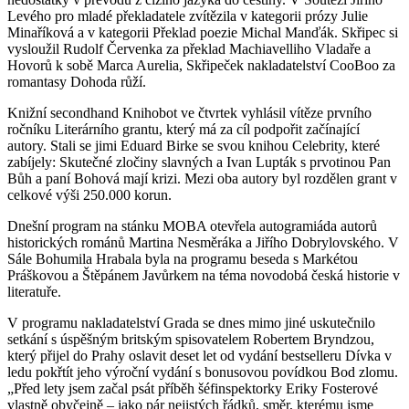
Levého pro mladé překladatele zvítězila v kategorii prózy Julie
Minaříková a v kategorii Překlad poezie Michal Manďák. Skřipec si
vysloužil Rudolf Červenka za překlad Machiavelliho Vladaře a
Hovorů k sobě Marca Aurelia, Skřipeček nakladatelství CooBoo za
romantasy Dohoda růží.
Knižní secondhand Knihobot ve čtvrtek vyhlásil vítěze prvního
ročníku Literárního grantu, který má za cíl podpořit začínající
autory. Stali se jimi Eduard Birke se svou knihou Celebrity, které
zabíjely: Skutečné zločiny slavných a Ivan Lupták s prvotinou Pan
Bůh a paní Bohová mají krizi. Mezi oba autory byl rozdělen grant v
celkové výši 250.000 korun.
Dnešní program na stánku MOBA otevřela autogramiáda autorů
historických románů Martina Nesměráka a Jiřího Dobrylovského. V
Sále Bohumila Hrabala byla na programu beseda s Markétou
Práškovou a Štěpánem Javůrkem na téma novodobá česká historie v
literatuře.
V programu nakladatelství Grada se dnes mimo jiné uskutečnilo
setkání s úspěšným britským spisovatelem Robertem Bryndzou,
který přijel do Prahy oslavit deset let od vydání bestselleru Dívka v
ledu pokřtít jeho výroční vydání s bonusovou povídkou Bod zlomu.
„Před lety jsem začal psát příběh šéfinspektorky Eriky Fosterové
vlastně obyčejně – jako pár nejistých řádků, směr, kterému jsme