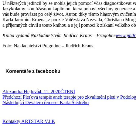
U některých jedinců by se mohla jejich pomocí včas diagnostikovat v
Jazykolamy jsou úžasnou kapitolou, která pobaví všechny generace a
vás bude provázet po celý život. Autor, díky těmto hlasovým cvičením
Karla Jaromíra Erbena, z poezie Vítězslava Nezvala, Christiana Morg
a příjemných chvil s touto knihou a s její pomocí k získání velkého o
Kniha vydaná Nakladatelstvím Jindřich Kraus – Pragoline
www.jindr
Foto: Nakladatelství Pragoline – Jindřich Kraus
Komentáře z facebooku
Autor:
Publikováno:
Rubriky:
Alexandra Hejlová
4. 11. 2020
ČTENÍ
Navigace
Předchozí
Předchozí
Pleťová terapie aneb terapie pro zkvalitnění pleti v Podo
příspěvek:
Následující
Následující
Devatero řemesel Karla Štědrého
pro
příspěvek:
příspěvek
Kontakty ARTSTAR V.I.P.