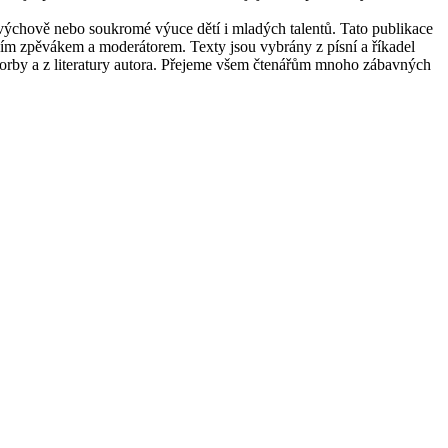
výchově nebo soukromé výuce dětí i mladých talentů. Tato publikace
lním zpěvákem a moderátorem. Texty jsou vybrány z písní a říkadel
tvorby a z literatury autora. Přejeme všem čtenářům mnoho zábavných