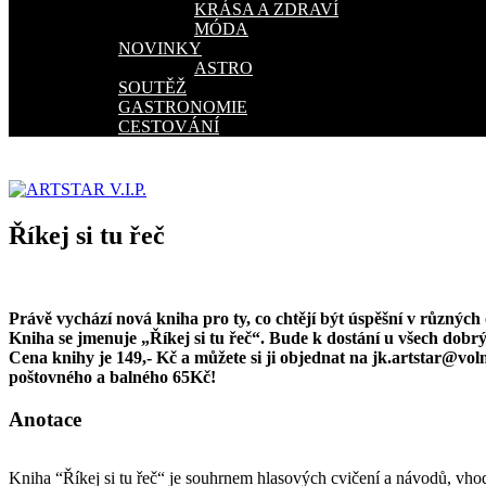
KRÁSA A ZDRAVÍ
MÓDA
NOVINKY
ASTRO
SOUTĚŽ
GASTRONOMIE
CESTOVÁNÍ
Říkej si tu řeč
Právě vychází nová kniha pro ty, co chtějí být úspěšní v různých 
Kniha se jmenuje „Říkej si tu řeč“. Bude k dostání u všech do
Cena knihy je 149,- Kč a můžete si ji objednat na jk.artstar@voln
poštovného a balného 65Kč!
Anotace
Kniha “Říkej si tu řeč“ je souhrnem hlasových cvičení a návodů, vhodn