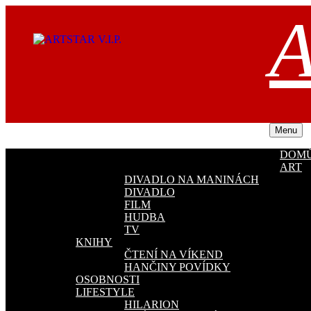
Přejít
A
k
obsahu
webu
Menu
DOM
ART
DIVADLO NA MANINÁCH
DIVADLO
FILM
HUDBA
TV
KNIHY
ČTENÍ NA VÍKEND
HANČINY POVÍDKY
OSOBNOSTI
LIFESTYLE
HILARION