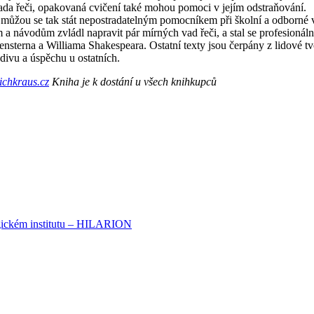
ada řeči, opakovaná cvičení také mohou pomoci v jejím odstraňování.
 můžou se tak stát nepostradatelným pomocníkem při školní a odborné 
 a návodům zvládl napravit pár mírných vad řeči, a stal se profesioná
ensterna a Williama Shakespeara. Ostatní texty jsou čerpány z lidové 
bdivu a úspěchu u ostatních.
ichkraus.cz
Kniha je k dostání u všech knihkupců
logickém institutu – HILARION