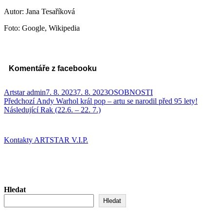
Autor: Jana Tesaříková
Foto: Google, Wikipedia
Komentáře z facebooku
Autor:
Publikováno:
Rubriky:
Artstar admin
7. 8. 2023
7. 8. 2023
OSOBNOSTI
Navigace
Předchozí
Předchozí
Andy Warhol král pop – artu se narodil před 95 lety!
příspěvek:
Následující
Následující
Rak (22.6. – 22. 7.)
pro
příspěvek:
příspěvek
Kontakty ARTSTAR V.I.P.
Hledat
Hledat