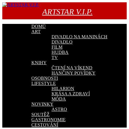
Přejít
k
ARTSTAR V.I.P.
obsahu
webu
DOMŮ
ART
DIVADLO NA MANINÁCH
DIVADLO
FILM
HUDBA
TV
KNIHY
ČTENÍ NA VÍKEND
HANČINY POVÍDKY
OSOBNOSTI
LIFESTYLE
HILARION
KRÁSA A ZDRAVÍ
MÓDA
NOVINKY
ASTRO
SOUTĚŽ
GASTRONOMIE
CESTOVÁNÍ