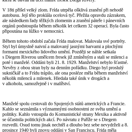
V 18ti přišel velký zlom. Frída utrpěla ošklivá zranění při nehodě
autobusu. Její tělo proklála ocelová tyč. Přežila opravdu zázrakem,
ale následkem řady těžkých zlomenin a zranění páteře i pánevních
orgánů podstoupila během několik let celkem 32 operací. Byla často
připoutána na lůžko v nemocnici.
Během tohoto období začala Frída malovat. Malovala své portréty.
Styl byl úmyslně naivní a malovaný jasnými barvami a plochými
formami mexického lidového umění. Později se náhle setkala
s Diegem Riverou umělcem fresek již zmíněným a stali se milenci a
poté i manželé. Oddáni byli 21. 8. 1929. Manželství nebylo šťastné.
Nevěry z obou stran byly na denním pořádku. Diego byl proslulý
sukničkář a to Frídu trápilo, ale ona posléze měla během manželství
několik milenců a milenek. Hledala také únik v drogách a
v alkoholu, samozřejmě i v malířství.
Manželé spolu cestovali do Spojených států amerických a Francie.
Kahlo se seznámila s významnými osobnostmi ze světa umění a
politiky. Kahlo vstoupila do Komunistické strany Mexika a aktivně
se účastnila politických akcí. Po návratu z Paříže se s Diegem
rozvedli. Osud tomu jinak nechtěl a dlouho bez sebe nevydrželi a 8.
prosince 1940 byli znovu oddáni v San Franciscu. Frida měla