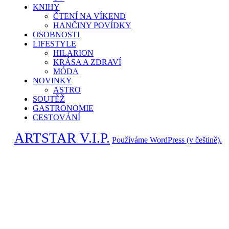
KNIHY
ČTENÍ NA VÍKEND
HANČINY POVÍDKY
OSOBNOSTI
LIFESTYLE
HILARION
KRÁSA A ZDRAVÍ
MÓDA
NOVINKY
ASTRO
SOUTĚŽ
GASTRONOMIE
CESTOVÁNÍ
ARTSTAR V.I.P.
Používáme WordPress (v češtině).