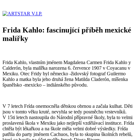
Frida Kahlo: fascinující příběh mexické
malířky
Frida Kahlo, vlastním jménem Magdalena Carmen Frida Kahlo y
Calderón, byla malířka narozena 6. července 1907 v Coyacanu v
Mexiku. Otec Fridy byl německo -židovský fotograf Guilermo
Kahlo a matka byla jeho druhá žena Matilda Claderón, míšenka
španělsko -mexicko – indiánského původu.
V 7 letech Frída onemocněla dětskou obrnou a začala kulhat. Děti
jsou v tomto věku kruté, nevyhla se tedy posměchu vrstevníků.
V 15ti letech nastoupila do Národní přípravné školy, byla to velmi
proslavená škola v Mexiku jako nejlepší vzdělávací instituce. Frída
chtěla být lékařkou a na škole měla velmi dobré výsledky. Frída
patřila do party jménem Cachuos, byla to skupina školních rebelů,
která se bavila na účet malíře fresek Diega Rivery.