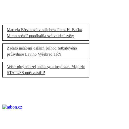
Marcela Březinová v talkshow Petra H. Baťka
Mimo scénář poodhalila své vnitřní světy
Začalo natáčení dalších příhod fotbalového
průšviháře Laviho Vyšehrad TŘY
Večer plný kouzel, noblesy a inspirace. Magazín
STATUSS opět zazářil!