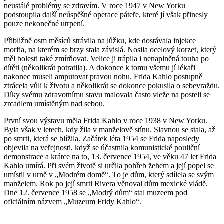
neustálé problémy se zdravím. V roce 1947 v New Yorku
podstoupila další neúspěšné operace páteře, které jí však přinesly
pouze nekonečné utrpení.
Přibližně osm měsíců strávila na lůžku, kde dostávala injekce
morfia, na kterém se brzy stala závislá. Nosila ocelový korzet, který
měl bolesti také zmírňovat. Velice ji trápila i nenaplněná touha po
dítěti (několikrát potratila). A dokonce k tomu všemu jí lékaři
nakonec museli amputovat pravou nohu. Frida Kahlo postupně
ztrácela vůli k životu a několikrát se dokonce pokusila o sebevraždu.
Díky svému zdravotnímu stavu malovala často vleže na posteli se
zrcadlem umístěným nad sebou.
První svou výstavu měla Frida Kahlo v roce 1938 v New Yorku.
Byla však v letech, kdy žila v manželově stínu. Slavnou se stala, až
po smrti, která se blížila. Začátek léta 1954 se Frida naposledy
objevila na veřejnosti, když se účastnila komunistické pouliční
demonstrace a krátce na to, 13. července 1954, ve věku 47 let Frida
Kahlo umírá. Při svém životě si určila pohřeb žehem a její popel se
umístil v urně v „Modrém domě“. To je dům, který sdílela se svým
manželem. Rok po její smrti Rivera věnoval dům mexické vládě.
Dne 12. července 1958 se „Modrý dům“ stal muzeem pod
oficiálním názvem „Muzeum Fridy Kahlo“.